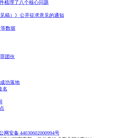
事件梳理了八个核心问题
见稿）》公开征求意见的通知
付等数据
犯罪团伙
成功落地
改名
同
点
公网安备 44030602000994号