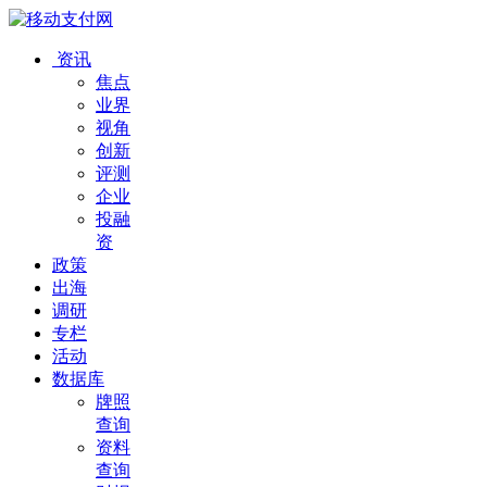
资讯
焦点
业界
视角
创新
评测
企业
投融
资
政策
出海
调研
专栏
活动
数据库
牌照
查询
资料
查询