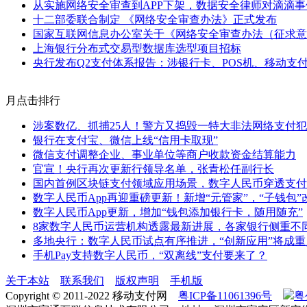
从实施网络安全审查到APP下架，数据安全律师对滴滴
十二部委联合制定 《网络安全审查办法》正式发布
国家互联网信息办公室关于《网络安全审查办法（征求意
上海银行分布式交易型数据库选型项目招标
央行发布Q2支付体系报告：涉银行卡、POS机、移动支
月点击排行
涉案数亿、抓捕25人！警方又捣毁一特大非法网络支付
银行在支付宝、微信上线“信用卡取现”
微信支付调整企业、事业单位等商户收款资金结算能力
官宣！央行再次更新行领导名单，张青松任副行长
国内首例区块链支付领域应用场景，数字人民币穿透支付
数字人民币App再迎重磅更新！新增“元管家”，“子钱包”
数字人民币App更新，增加“钱包添加银行卡，随用随充”
8家数字人民币运营机构透露最新进展，各家银行侧重不
多地央行：数字人民币试点有序推进，“创新应用”将成重
手机Pay支持数字人民币，“双离线”支付要来了？
关于本站
联系我们
版权声明
手机版
Copyright © 2011-2022 移动支付网
粤ICP备11061396号
粤