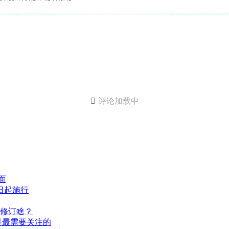

评论加载中
面
日起施行
修订啥？
是最需要关注的