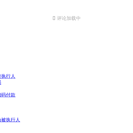

评论加载中
被执行人
罚
扫码付款
为被执行人