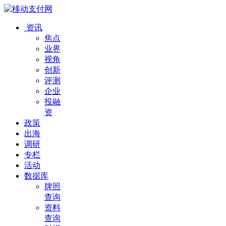
资讯
焦点
业界
视角
创新
评测
企业
投融
资
政策
出海
调研
专栏
活动
数据库
牌照
查询
资料
查询