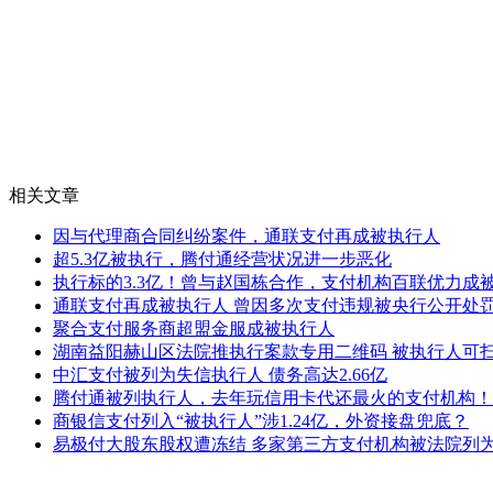
相关文章
因与代理商合同纠纷案件，通联支付再成被执行人
超5.3亿被执行，腾付通经营状况进一步恶化
执行标的3.3亿！曾与赵国栋合作，支付机构百联优力成
通联支付再成被执行人 曾因多次支付违规被央行公开处
聚合支付服务商超盟金服成被执行人
湖南益阳赫山区法院推执行案款专用二维码 被执行人可
中汇支付被列为失信执行人 债务高达2.66亿
腾付通被列执行人，去年玩信用卡代还最火的支付机构！
商银信支付列入“被执行人”涉1.24亿，外资接盘兜底？
易极付大股东股权遭冻结 多家第三方支付机构被法院列