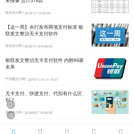
未报备 总计376款
移动支付网 |
2019/1/7 10:52:04
【这一周】央行发布两项支付标准 银
联发文整治无卡支付软件
移动支付网 |
2018/11/19 9:46:50
银联发文整治无卡支付软件 内附69家
名单
POS圈支付网 |
2018/11/14 11:14:37
无卡支付、快捷支付、代扣有什么区
别？

移动支付网 |
2018/8/27 16:59:05





