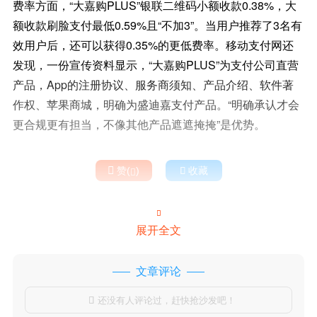
费率方面，“大嘉购PLUS”银联二维码小额收款0.38%，大
额收款刷脸支付最低0.59%且“不加3”。当用户推荐了3名有
效用户后，还可以获得0.35%的更低费率。移动支付网还
发现，一份宣传资料显示，“大嘉购PLUS”为支付公司直营
产品，App的注册协议、服务商须知、产品介绍、软件著
作权、苹果商城，明确为盛迪嘉支付产品。“明确承认才会
更合规更有担当，不像其他产品遮遮掩掩”是优势。

赞(
)

收藏


展开全文
文章评论
还没有人评论过，赶快抢沙发吧！
