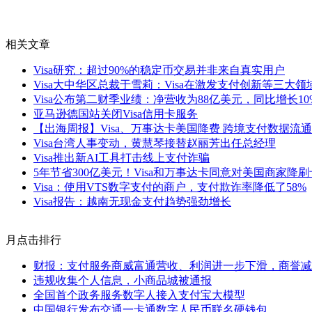
相关文章
Visa研究：超过90%的稳定币交易并非来自真实用户
Visa大中华区总裁于雪莉：Visa在激发支付创新等三大
Visa公布第二财季业绩：净营收为88亿美元，同比增长10
亚马逊德国站关闭Visa信用卡服务
【出海周报】Visa、万事达卡美国降费 跨境支付数据流
Visa台湾人事变动，黄慧琴接替赵丽芳出任总经理
Visa推出新AI工具打击线上支付诈骗
5年节省300亿美元！Visa和万事达卡同意对美国商家降
Visa：使用VTS数字支付的商户，支付欺诈率降低了58%
Visa报告：越南无现金支付趋势强劲增长
月点击排行
财报：支付服务商威富通营收、利润进一步下滑，商誉减值
违规收集个人信息，小商品城被通报
全国首个政务服务数字人接入支付宝大模型
中国银行发布交通一卡通数字人民币联名硬钱包