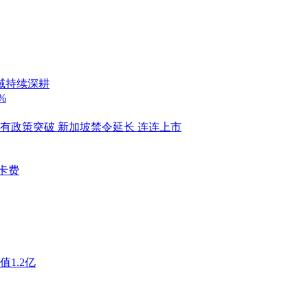
领域持续深耕
%
通有政策突破 新加坡禁令延长 连连上市
刷卡费
1.2亿