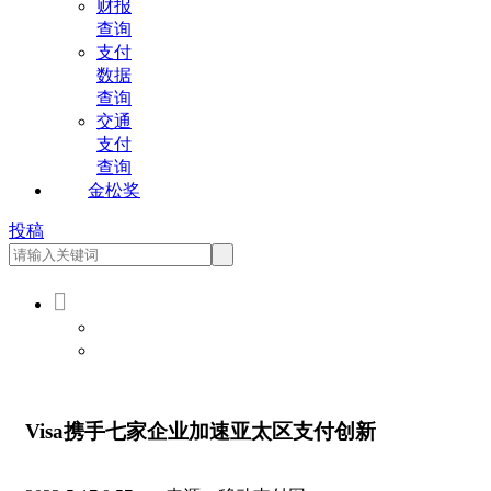
财报
查询
支付
数据
查询
交通
支付
查询
金松奖
投稿

会员登录
会员注册
Visa携手七家企业加速亚太区支付创新