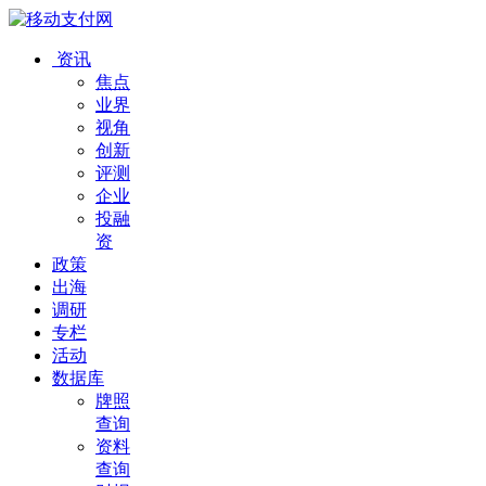
资讯
焦点
业界
视角
创新
评测
企业
投融
资
政策
出海
调研
专栏
活动
数据库
牌照
查询
资料
查询