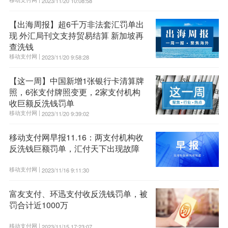
2023/11/20 10:08:58
【出海周报】超6千万非法套汇罚单出
现 外汇局刊文支持贸易结算 新加坡再
查洗钱
移动支付网 |
2023/11/20 9:58:28
【这一周】中国新增1张银行卡清算牌
照，6张支付牌照变更，2家支付机构
收巨额反洗钱罚单
移动支付网 |
2023/11/20 9:39:02
移动支付网早报11.16：两支付机构收
反洗钱巨额罚单，汇付天下出现故障
移动支付网 |
2023/11/16 9:11:30
富友支付、环迅支付收反洗钱罚单，被
罚合计近1000万
移动支付网 |
2023/11/15 17:23:07