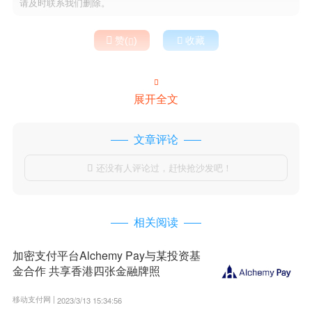
请及时联系我们删除。

赞(
)

收藏


展开全文
文章评论
还没有人评论过，赶快抢沙发吧！

相关阅读
加密支付平台Alchemy Pay与某投资基
金合作 共享香港四张金融牌照
移动支付网 |
2023/3/13 15:34:56