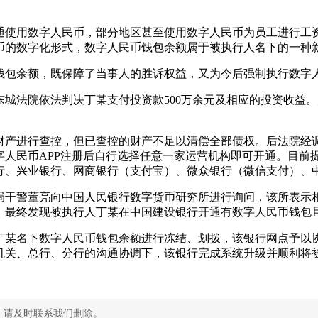
开通使用数字人民币，部分地区甚至使用数字人民币为员工进行
币的数字化形式，数字人民币钱包余额属于被执行人名下的一种
钱包余额，既保障了当事人的胜诉权益，又为今后强制执行数字
城法院依法判决丁某支付投资款500万余元及相应的投资收益
财产进行查控，但已查控的财产不足以清偿全部债权。后法院经
字人民币APP注册后自行选择任意一家运营机构即可开通。目前
行、兴业银行、网商银行（支付宝）、微众银行（微信支付）、
局干警董亮向中国人民银行数字货币研究所进行询问，该所表示
，最终发现被执行人丁某在中国建设银行开通有数字人民币钱包
丁某名下数字人民币钱包余额进行冻结、划拨，该银行网点予以
机关、总行、分行的沟通协调下，该银行完成系统升级并顺利将
，请及时联系我们删除。