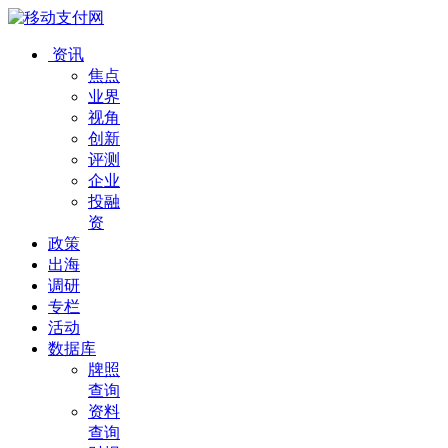
资讯
焦点
业界
视角
创新
评测
企业
投融
资
政策
出海
调研
专栏
活动
数据库
牌照
查询
资料
查询