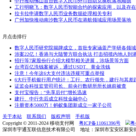
中行推动佛山首台数字人民币外币自助兑换机落地顺德
工行明晓飞：数字人民币智能合约的探索应用，以及存在
拉卡拉申请数字人民币业务数据处理相关专利
广州加快推动南沙数字人民币在港航领域应用场景落地
月点击排行
数字人民币研究院揭牌成立，首批专家涵盖产学研各领域
涉案22亿！香港与大陆警方联合执法 打击招揽内地人到
招行等7家股份行介绍大模型相关进展，涉场景等方面
台湾百亿洗钱案被诉，通过USDT、黄金洗钱
注意！今年这6大支付违法违规可重点举报
6大行手机银行用户统计：工行、农行领先，建行与其差
证监会科技监管司司长、前央行数研所所长姚前被查
支付宝报告：“先享后付”增长迅速
建行、中行先后成立科技金融中心
注册资本5000万！蚂蚁集团新成立一家子公司
关于本站
联系我们
版权声明
手机版
Copyright © 2011-2024 移动支付网
粤ICP备11061396号
粤
深圳市宇通互联信息技术有限公司 地址：深圳市宝安区新安街道