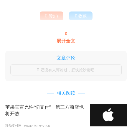

赞(
)

收藏


展开全文
文章评论
还没有人评论过，赶快抢沙发吧！

相关阅读
苹果官宣允许“切支付”，第三方商店也
将开放
移动支付网 |
2024/1/18 9:50:56