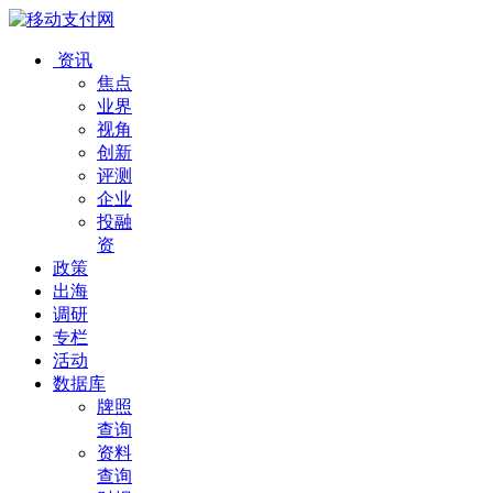
资讯
焦点
业界
视角
创新
评测
企业
投融
资
政策
出海
调研
专栏
活动
数据库
牌照
查询
资料
查询