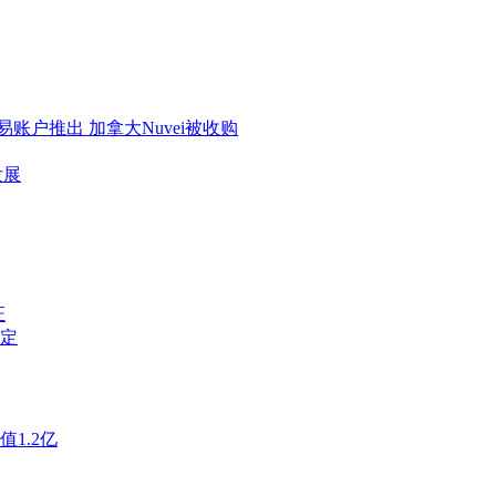
账户推出 加拿大Nuvei被收购
发展
证
定
1.2亿