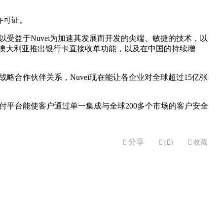
）许可证。
受益于Nuvei为加速其发展而开发的尖端、敏捷的技术，以
启动在澳大利亚推出银行卡直接收单功能，以及在中国的持续增
rd的战略合作伙伴关系，Nuvei现在能让各企业对全球超过15亿张
付平台能使客户通过单一集成与全球200多个市场的客户安全
分享


(

)

收藏