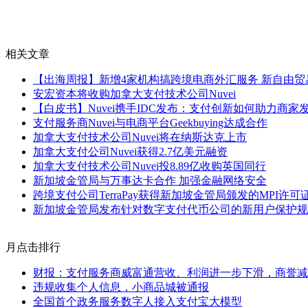
相关文章
【出海周报】新增4家机构搞跨境电商外汇服务 新自由贸易
安宏资本将收购加拿大支付技术公司Nuvei
【白皮书】Nuvei携手IDC发布：支付创新如何助力商家
支付服务商Nuvei与电商平台Geekbuying达成合作
加拿大支付技术公司Nuvei将在纳斯达克上市
加拿大支付公司Nuvei获得2.7亿美元融资
加拿大支付技术公司Nuvei投8.89亿收购英国同行
新加坡金管局与万事达卡合作 加强金融网络安全
跨境支付公司TerraPay获得新加坡金管局颁发的MPI许可
新加坡金管局发布针对数字支付代币公司的新用户保护规
月点击排行
财报：支付服务商威富通营收、利润进一步下滑，商誉减值
违规收集个人信息，小商品城被通报
全国首个政务服务数字人接入支付宝大模型