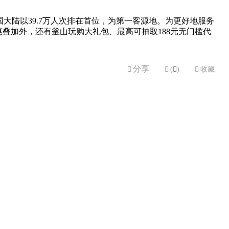
国大陆以39.7万人次排在首位，为第一客源地。为更好地服务
叠加外，还有釜山玩购大礼包、最高可抽取188元无门槛代
分享


(

)

收藏