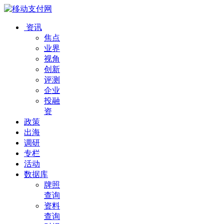
资讯
焦点
业界
视角
创新
评测
企业
投融
资
政策
出海
调研
专栏
活动
数据库
牌照
查询
资料
查询