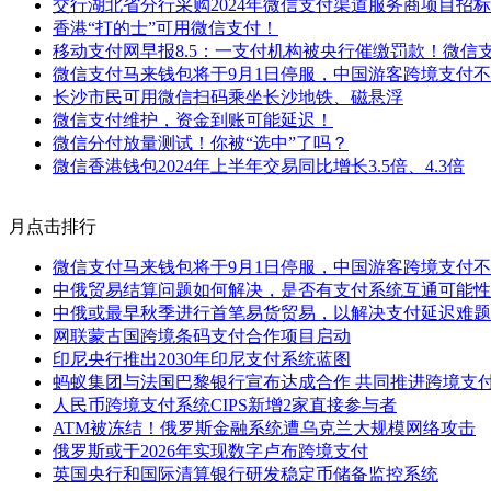
交行湖北省分行采购2024年微信支付渠道服务商项目招标
香港“打的士”可用微信支付！
移动支付网早报8.5：一支付机构被央行催缴罚款！微信
微信支付马来钱包将于9月1日停服，中国游客跨境支付
长沙市民可用微信扫码乘坐长沙地铁、磁悬浮
微信支付维护，资金到账可能延迟！
微信分付放量测试！你被“选中”了吗？
微信香港钱包2024年上半年交易同比增长3.5倍、4.3倍
月点击排行
微信支付马来钱包将于9月1日停服，中国游客跨境支付
中俄贸易结算问题如何解决，是否有支付系统互通可能性
中俄或最早秋季进行首笔易货贸易，以解决支付延迟难题
网联蒙古国跨境条码支付合作项目启动
印尼央行推出2030年印尼支付系统蓝图
蚂蚁集团与法国巴黎银行宣布达成合作 共同推进跨境支
人民币跨境支付系统CIPS新增2家直接参与者
ATM被冻结！俄罗斯金融系统遭乌克兰大规模网络攻击
俄罗斯或于2026年实现数字卢布跨境支付
英国央行和国际清算银行研发稳定币储备监控系统