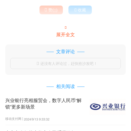

赞(
)

收藏


展开全文
文章评论
还没有人评论过，赶快抢沙发吧！

相关阅读
兴业银行亮相服贸会，数字人民币“解
锁”更多新场景
移动支付网 |
2024/9/13 9:33:32