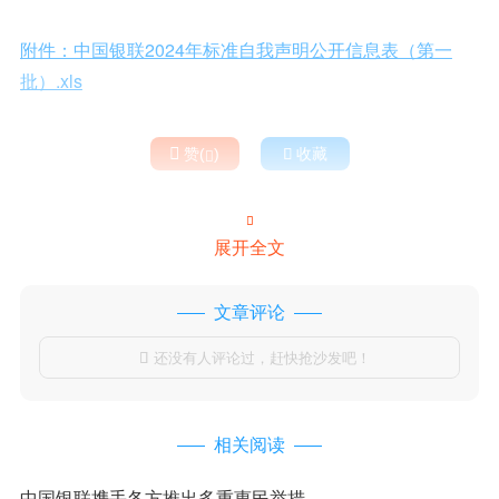
附件：中国银联2024年标准自我声明公开信息表（第一
批）.xls

赞(
)

收藏


展开全文
文章评论
还没有人评论过，赶快抢沙发吧！

相关阅读
中国银联携手各方推出多重惠民举措