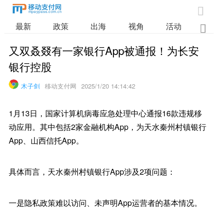

最新
政策
出海
视角
活动
业

又双叒叕有一家银行App被通报！为长安
银行控股
木子剑
移动支付网
2025/1/20 14:14:42
1月13日，国家计算机病毒应急处理中心通报16款违规移
动应用。其中包括2家金融机构App，为天水秦州村镇银行
App、山西信托App。
具体而言，天水秦州村镇银行App涉及2项问题：
一是隐私政策难以访问、未声明App运营者的基本情况。