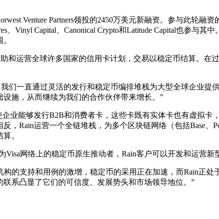
nture Partners领投的2450万美元新融资。参与此轮融资的新投资者包括
e Ventures、Vinyl Capital、Canonical Crypto和Latitu
围。
够赞助和运营全球许多国家的信用卡计划，交易以稳定币结算。在过去1
：“过去几年，我们一直通过灵活的发行和稳定币编排堆栈为大型全球
础设施，从而继续为我们的合作伙伴带来增长。”
，使企业能够发行B2B和消费者卡，这些卡既有实体卡也有虚拟
一个全链堆栈，为多个区块链网络（包括Base、Polygon、Optimis
结算。
行。作为Visa网络上的稳定币原生推动者，Rain客户可以开发和运
arrile表示：“随着监管机构的支持和用例的激增，稳定币的采用正在加速，而
的联系凸显了它们的可信度、发展势头和市场领导地位。”