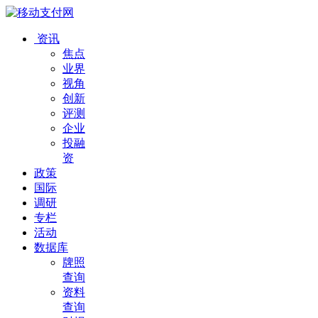
资讯
焦点
业界
视角
创新
评测
企业
投融
资
政策
国际
调研
专栏
活动
数据库
牌照
查询
资料
查询