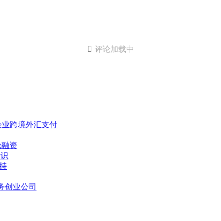

评论加载中
化企业跨境外汇支付
轮融资
意识
支持
商务创业公司