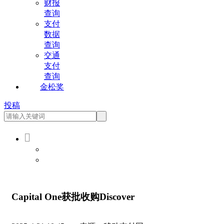
财报
查询
支付
数据
查询
交通
支付
查询
金松奖
投稿

会员登录
会员注册
Capital One获批收购Discover