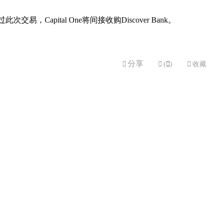
apital One将间接收购Discover Bank。
分享


(

)

收藏