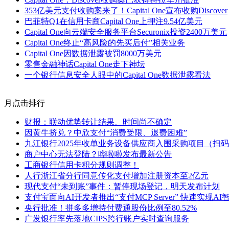
353亿美元支付收购案来了！Capital One宣布收购Discover
巴菲特Q1在信用卡商Capital One上押注9.54亿美元
Capital One向云端安全服务平台Securonix投资2400万美元
Capital One终止“高风险的先买后付”相关业务
Capital One因数据泄露被罚8000万美元
零售金融神话Capital One走下神坛
一个银行信息安全人眼中的Capital One数据泄露看法
月点击排行
财报：联动优势转让结果、时间尚不确定
因黄牛挤兑？中欣支付“消费受限、退费困难”
九江银行2025年收单业务设备供应商入围采购项目（扫
商户中心无法登陆？哗啦啦发布最新公告
工商银行信用卡积分规则调整！
人行浙江省分行同意传化支付增加注册资本至2亿元
现代支付“未到账”事件：暂停现场登记，明天发布计划
支付宝面向AI开发者推出“支付MCP Server” 快速实现A
央行批准！拼多多增持付费通股份比例至80.52%
广发银行率先落地CIPS跨行账户实时查询服务