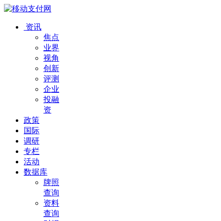
资讯
焦点
业界
视角
创新
评测
企业
投融
资
政策
国际
调研
专栏
活动
数据库
牌照
查询
资料
查询