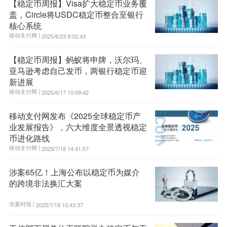
【稳定币周报】Visa扩大稳定币业务覆
盖，Circle将USDC稳定币整合至银行
核心系统
移动支付网 |
2025/6/23 9:02:43
【稳定币周报】蚂蚁将申牌，沃尔玛、
亚马逊考虑自己发币，两银行稳定币迎
新进展
移动支付网 |
2025/6/17 10:09:42
移动支付网发布《2025全球稳定币产
业发展报告》，六大维度全景透视稳定
币进化路线
移动支付网 |
2025/7/18 14:41:57
涉案65亿！上海公布以稳定币为媒介
的跨境非法换汇大案
华夏时报 |
2025/7/18 10:43:37