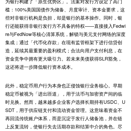
为银行构建了「原生优势区」。法案对发行方设定了高门
槛：100%美国国债作为储备、月度审计、资本金要求，这
些对非银行机构是负担，却是银行的基本操作。同时，银
行还能获得非银行发行方不具备的特权——直接接入Fedwi
re与FedNow等核心清算系统，解锁与美元支付网络的深度
集成；通过「代币化存款」在现有监管框架下进行信贷创
造，延续其最重要的盈利模式；合法向用户支付利息，在
资金竞争中拥有更大吸引力。若未来美债获得SLR豁免，
这还将进一步降低银行资本成本。
此外，稳定币用户行为本身也正侵蚀银行业务核心。早期
稳定币被视为「进出匝道」，用于法币与加密资产间的临
时兑换。然而，越来越多企业客户选择长期持有USDC、U
SDT，用于供应链支付和流动资金管理。这意味着资金不
再回流传统账户体系，而是沉淀于发行人储备池，并在链
上反复流转，使银行失去活期存款和结算中介的角色。尽