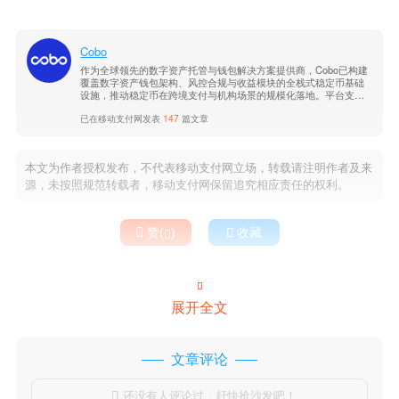
Cobo
作为全球领先的数字资产托管与钱包解决方案提供商，Cobo已构建
覆盖数字资产钱包架构、风控合规与收益模块的全栈式稳定币基础
设施，推动稳定币在跨境支付与机构场景的规模化落地。平台支持
多链多币种，具备企业级安全与合规能力。了解更多信息，请访问C
已在移动支付网发表
147
篇文章
obo官网。
本文为作者授权发布，不代表移动支付网立场，转载请注明作者及来
源，未按照规范转载者，移动支付网保留追究相应责任的权利。

赞(
)

收藏


展开全文
文章评论
还没有人评论过，赶快抢沙发吧！
