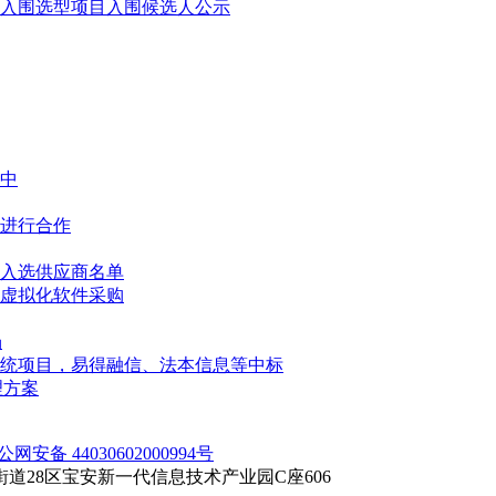
入围选型项目入围候选人公示
中
进行合作
入选供应商名单
国产虚拟化软件采购
场
统项目，易得融信、法本信息等中标
管理方案
公网安备 44030602000994号
28区宝安新一代信息技术产业园C座606