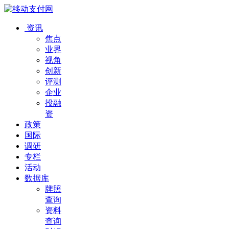
资讯
焦点
业界
视角
创新
评测
企业
投融
资
政策
国际
调研
专栏
活动
数据库
牌照
查询
资料
查询