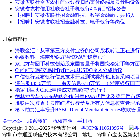
安徽省联社全省农村商业银行扫码支付终端及云音响设备
安徽省农村信用社联合社手机银行4.0项目招标公告
【招聘】安徽省联社招金融科技、数字金融岗，共16人
【招聘】安徽省联社招金融科技、电子银行等岗位
月点击排行
海联金汇：从事第三方支付业务的公司股权转让正在进行
蚂蚁数科、海南华铁辟谣“RWA”“稳定币”
京北方与圆币科技创始股东国富量子将围绕稳定币等方面
Circle与加密交易所ByBit达成USDC收入分成协议
中信银行发布银行信息技术开发测试类外包服务采购项目
深信服135.6万第一、南天信息67.8万第二！浙商银行
稳定币巨头Circle申请成立国家信托银行！
德林控股与Asseto战略合作 进军RWA代币化及稳定币市
雁联两次被否！云南红塔银行受益所有人信息核查管理系
移卡助力汇丰提升HSBC Digital Merchant Services收款
关于本站
联系我们
版权声明
手机版
Copyright © 2011-2025 移动支付网
粤ICP备11061396号
粤
深圳市宇通互联信息技术有限公司 地址：深圳市宝安区新安街道