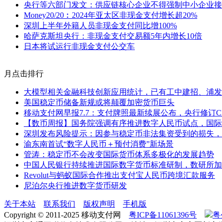
央行等六部门发文：供应链核心企业不得强制中小企业接
Money20/20︰2024年亚太区非现金支付增长超20%
深圳上半年外籍人员非现金支付同比增100%
哈萨克斯坦央行：非现金支付交易额5年内增长10倍
日本将试运行非现金支付公交车
月点击排行
大模型相关金融科技创新应用统计，已有工中建招、浦发
美国稳定币储备新规或将颠覆加密货币巨头
移动支付网早报7.7：支付牌照最新续展公布，央行修订C
【数币周报】国务院强调有序推进数字人民币试点，国际
深圳发布风险提示：因参与稳定币非法集资受到的损失，
渝东南首试“数字人民币＋预付消费”新场景
管涛：稳定币不会改变国际货币体系多极化的发展趋势
中国人民银行持续推进国际数字货币标准研制，数研所加
Revolut与蚂蚁国际合作推出支付宝人民币跨境汇款服务
尼泊尔央行推进数字货币研发
关于本站
联系我们
版权声明
手机版
Copyright © 2011-2025 移动支付网
粤ICP备11061396号
粤