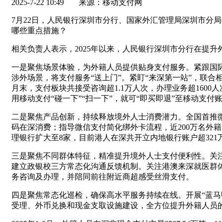
2025-7-22 10:49
来源：移动支付网
7月22日，人民银行深圳市分行、国家外汇管理局深圳市分局
哪些重点措施？
相关负责人表示，2025年以来，人民银行深圳市分行在提
一是聚焦场景体验，为外籍人员提供贴身支付服务。紧跟国
涉外场景，将支付服务“送上门”。紧盯“来深第一站”，联合
月末，支付板块共接受咨询超1.1万人次，办理业务超16
用移动支付“碰一下”“扫一下”，就可“即买即退”至移动支付
二是聚焦产品创新，持续释放境外人士消费潜力。全国首推微
码在深消费；指导微信支付简化绑外卡流程，近200万名外籍
理银行扩大至8家，目前港人在深共开立内地银行账户超321
三是聚焦不同群体特征，精准提升境外人士支付便利性。关
建立政银校三方常态化沟通反馈机制。关注港澳来深就医群
务咨询及办理，并陪同前往附近商超感受丝滑支付。
四是聚焦常态化巡检，确保高水平服务持续在线。开展“蓝马甲
受理、外币兑换和现金支取设施建设，全方位提升外籍人员