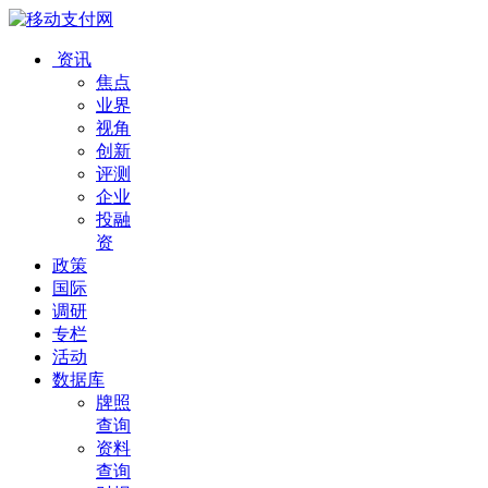
资讯
焦点
业界
视角
创新
评测
企业
投融
资
政策
国际
调研
专栏
活动
数据库
牌照
查询
资料
查询