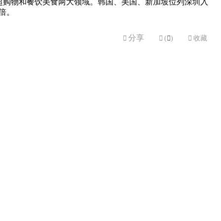
集中在商超购物和餐饮美食两大领域。韩国、美国、新加坡位列深圳入
倍。
分享


(

)

收藏