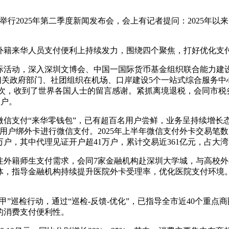
举行2025年第二季度新闻发布会，会上有记者提问：2025年
升外籍来华人员支付便利上持续发力，围绕四个聚焦，打好优化支付
际活动，深入深圳文博会、中国一国际货币基金组织联合能力建设
相关政府部门、社团组织在机场、口岸建设5个一站式综合服务中心
00人次，收到了世界各国人士的留言感谢。紧抓离境退税，会同市
账户。
信支付“来华零钱包”，已有超百名用户尝鲜，业务呈持续增长
用户绑外卡进行微信支付。2025年上半年微信支付外卡交易笔数、
万户，其中代理见证开户超41万户，累计交易近361亿元，占大
注外籍师生支付需求，会同7家金融机构赴深圳大学城，与高校
体，指导金融机构持续提升医院外卡受理率，优化医院支付环境
”巡检行动，通过“巡检-反馈-优化”，已指导全市近40个重点
的消费支付便利性。