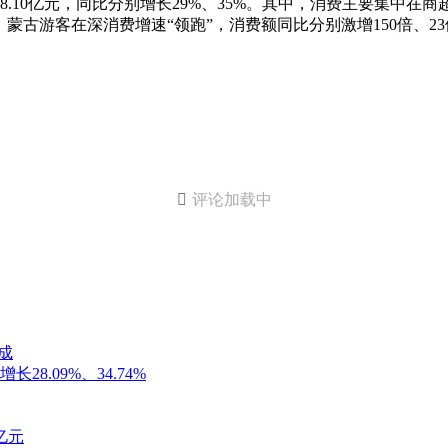
万笔、118.10亿元，同比分别增长29%、35%。其中，消费主要
古游客在深消费增速“领跑”，消费额同比分别激增150倍、23

评论加载中
成
.09%、34.74%
亿元