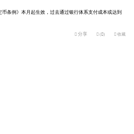
定币条例》本月起生效，过去通过银行体系支付成本或达到
分享


(

)

收藏