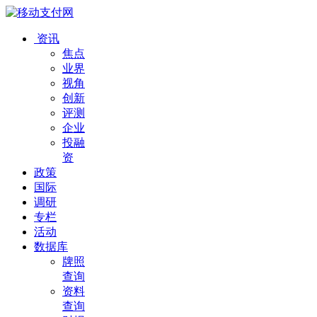
资讯
焦点
业界
视角
创新
评测
企业
投融
资
政策
国际
调研
专栏
活动
数据库
牌照
查询
资料
查询