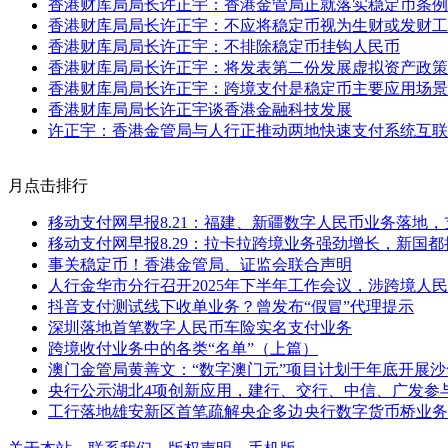
香港财库局局长许正宇：香港金管局正就落实稳定币条例
香港财库局局长许正宇：不应将稳定币视为生财或发财工
香港财库局局长许正宇：不排除稳定币挂钩人民币
香港财库局局长许正宇：将发表第二份发展虚拟资产政策
香港财库局局长许正宇：跨境支付是稳定币主要应用场景
香港财库局局长许正宇谈香港金融科技发展
许正宇：香港金管局与人行正推动两地快速支付系统互联
月点击排行
移动支付网早报8.21：福建、新疆数字人民币业务落地
移动支付网早报8.29：拉卡拉跨境业务强劲增长，新国
事关稳定币！香港金管局、证监会联合声明
人行金华市分行召开2025年下半年工作会议，涉跨境人
抖音支付测试线下收单业务？曾发布“假冒”代理提示
深圳落地首笔数字人民币车险实名支付业务
跨境收付业务中的各类“名单”（上篇）
澳门金管局黄善文：“数字澳门元”项目计划于年底开展沙
央行公示湖北4项创新应用，建行、交行、中信、广发参
工行落地雄安新区首笔疏解央企多边央行数字货币桥业务