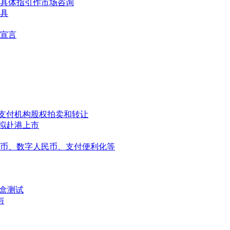
具体指引作市场咨询
具
宣言
，支付机构股权拍卖和转让
都拟赴港上市
民币、数字人民币、支付便利化等
盒测试
与