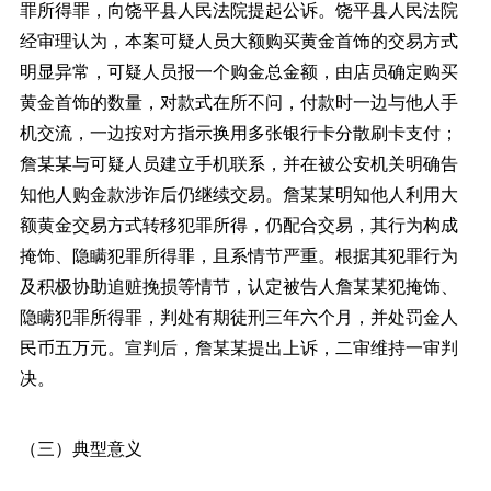
罪所得罪，向饶平县人民法院提起公诉。饶平县人民法院
经审理认为，本案可疑人员大额购买黄金首饰的交易方式
明显异常，可疑人员报一个购金总金额，由店员确定购买
黄金首饰的数量，对款式在所不问，付款时一边与他人手
机交流，一边按对方指示换用多张银行卡分散刷卡支付；
詹某某与可疑人员建立手机联系，并在被公安机关明确告
知他人购金款涉诈后仍继续交易。詹某某明知他人利用大
额黄金交易方式转移犯罪所得，仍配合交易，其行为构成
掩饰、隐瞒犯罪所得罪，且系情节严重。根据其犯罪行为
及积极协助追赃挽损等情节，认定被告人詹某某犯掩饰、
隐瞒犯罪所得罪，判处有期徒刑三年六个月，并处罚金人
民币五万元。宣判后，詹某某提出上诉，二审维持一审判
决。
（三）典型意义