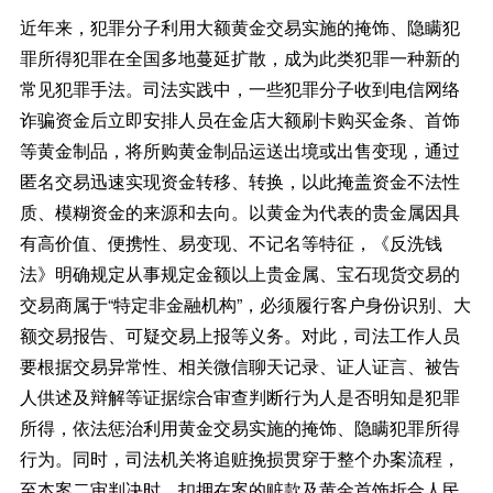
近年来，犯罪分子利用大额黄金交易实施的掩饰、隐瞒犯
罪所得犯罪在全国多地蔓延扩散，成为此类犯罪一种新的
常见犯罪手法。司法实践中，一些犯罪分子收到电信网络
诈骗资金后立即安排人员在金店大额刷卡购买金条、首饰
等黄金制品，将所购黄金制品运送出境或出售变现，通过
匿名交易迅速实现资金转移、转换，以此掩盖资金不法性
质、模糊资金的来源和去向。以黄金为代表的贵金属因具
有高价值、便携性、易变现、不记名等特征，《反洗钱
法》明确规定从事规定金额以上贵金属、宝石现货交易的
交易商属于“特定非金融机构”，必须履行客户身份识别、大
额交易报告、可疑交易上报等义务。对此，司法工作人员
要根据交易异常性、相关微信聊天记录、证人证言、被告
人供述及辩解等证据综合审查判断行为人是否明知是犯罪
所得，依法惩治利用黄金交易实施的掩饰、隐瞒犯罪所得
行为。同时，司法机关将追赃挽损贯穿于整个办案流程，
至本案二审判决时，扣押在案的赃款及黄金首饰折合人民