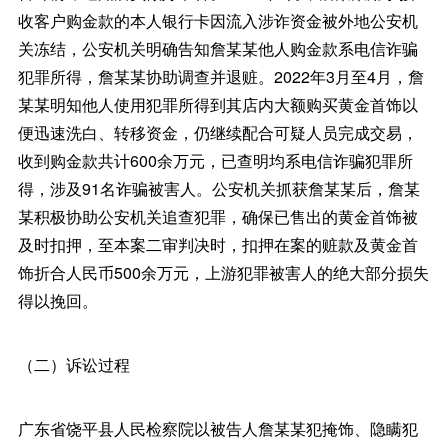
收客户购金款的本人银行卡因流入涉诈资金被外地公安机
关冻结，公安机关明确告知詹某某他人购金款系电信诈骗
犯罪所得，詹某某协助调查并退赃。2022年3月至4月，詹
某某明知他人使用犯罪所得到其店内大额购买黄金首饰以
便迅速洗白、转移资金，仍继续配合可疑人员完成交易，
收到购金款共计600余万元，已查明均系电信诈骗犯罪所
得，涉及91名诈骗被害人。公安机关抓获詹某某后，詹某
某积极协助公安机关追查犯罪，确保已售出的黄金首饰被
及时扣押，至本案二审判决时，扣押在案的赃款及黄金首
饰折合人民币500余万元，上游犯罪被害人的绝大部分损失
得以挽回。
（二）诉讼过程
广东省饶平县人民检察院以被告人詹某某犯掩饰、隐瞒犯