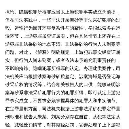
掩饰、隐瞒犯罪所得罪应当以上游犯罪事实成立为前提，
但在司法实践中，一些非法开采海砂等非法采矿犯罪的过
驳、运输行为因其环境复杂性与隐蔽性，举报线索多在运
输环节，上游犯罪虽查证属实，但在具体情节上还存在上
游犯罪非法采砂的地点不清、非法采砂的行为人未到案等
问题。对此，《解释》明确规定，上游犯罪事实经查证属
实，但行为人尚未到案，或者依法未予追究刑事责任的，
不影响掩饰、隐瞒犯罪所得罪的认定。办理此类案件，司
法机关应当根据涉案海砂矿质鉴定、涉案海域是否登记海
砂采矿权的情况等，结合相关被告人的口供，能够证明涉
案海砂系非法采矿犯罪行为的犯罪所得，即可认定上游犯
罪事实成立，不要求必须掌握具体的犯罪人和事实细节。
在定罪量刑方面，司法机关根据上游非法采矿犯罪定罪量
刑标准和被告人朱某、刘某分别存在自首、从犯等法定从
轻、减轻处罚情节，对其减轻处罚，妥善处理了上下游犯