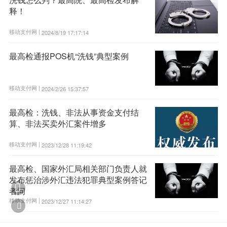
释！
移动支付网 |
2024/8/19 17:17:14
最高检通报POS机“洗钱”典型案例
移动支付网 |
2024/2/26 15:37:57
最高检：洗钱、非法从事资金支付结
算、非法买卖外汇案件增多
移动支付网 |
2023/12/28 11:19:42
最高检、国家外汇局相关部门负责人就
发布惩治涉外汇违法犯罪典型案例答记

者问
移动支付网 |
2023/12/27 11:14:27
