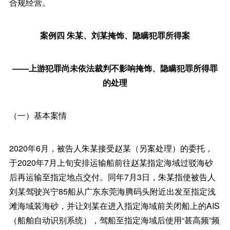
合规经营。
案例四 朱某、刘某掩饰、隐瞒犯罪所得案
——上游犯罪尚未依法裁判不影响掩饰、隐瞒犯罪所得罪
的处理
（一）基本案情
2020年6月，被告人朱某接受赵某（另案处理）的委托，
于2020年7月上旬安排运输船前往赵某指定海域过驳海砂
后再运输至指定地点交付。同年7月3日，朱某指使被告人
刘某驾驶兴宁85船从广东东莞海腾码头附近出发至指定浅
滩海域装海砂，并让刘某在进入指定海域前关闭船上的AIS
（船舶自动识别系统），驾船至指定海域后使用“甚高频”频