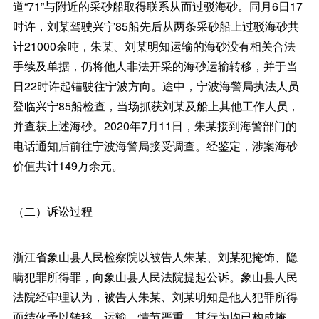
道“71”与附近的采砂船取得联系从而过驳海砂。同月6日17
时许，刘某驾驶兴宁85船先后从两条采砂船上过驳海砂共
计21000余吨，朱某、刘某明知运输的海砂没有相关合法
手续及单据，仍将他人非法开采的海砂运输转移，并于当
日22时许起锚驶往宁波方向。途中，宁波海警局执法人员
登临兴宁85船检查，当场抓获刘某及船上其他工作人员，
并查获上述海砂。2020年7月11日，朱某接到海警部门的
电话通知后前往宁波海警局接受调查。经鉴定，涉案海砂
价值共计149万余元。
（二）诉讼过程
浙江省象山县人民检察院以被告人朱某、刘某犯掩饰、隐
瞒犯罪所得罪，向象山县人民法院提起公诉。象山县人民
法院经审理认为，被告人朱某、刘某明知是他人犯罪所得
而结伙予以转移、运输，情节严重，其行为均已构成掩