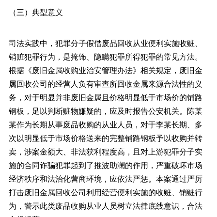
（三）典型意义
司法实践中，犯罪分子假借废品回收从业便利实施收赃、
销赃犯罪行为，是掩饰、隐瞒犯罪所得犯罪的常见方法。
根据《废旧金属收购业治安管理办法》相关规定，废旧金
属回收公司的经营人负有审查所回收金属来源合法性的义
务，对于明显并非废旧金属且价格明显低于市场价的铺路
钢板，足以判断赃物嫌疑的，应及时报告公安机关。陈某
某作为长期从事废品收购的从业人员，对于李某长期、多
次以明显低于市场价格送来的完整铺路钢板予以收购并转
卖，涉案金额大、非法获利程度高，且对上游犯罪分子实
施的合同诈骗犯罪起到了推波助澜的作用，严重破坏市场
经济秩序和法治化营商环境，应依法严惩。本案通过严厉
打击废旧金属回收公司利用经营便利实施的收赃、销赃行
为，警示此类废品收购从业人员树立法律底线意识，合法