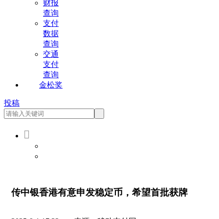
财报
查询
支付
数据
查询
交通
支付
查询
金松奖
投稿

会员登录
会员注册
传中银香港有意申发稳定币，希望首批获牌