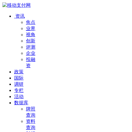
资讯
焦点
业界
视角
创新
评测
企业
投融
资
政策
国际
调研
专栏
活动
数据库
牌照
查询
资料
查询