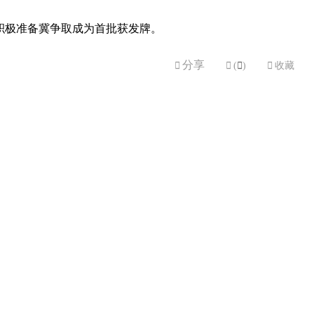
积极准备冀争取成为首批获发牌。
分享


(

)

收藏