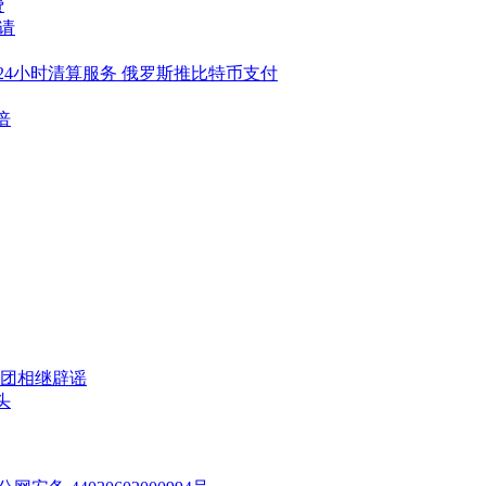
费
请
24小时清算服务 俄罗斯推比特币支付
倍
团相继辟谣
头