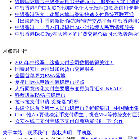
银联国际联合中银香港推出中银Go卡，服务港人北上消
中银香港“户口互联”计划简化个人无抵押贷款及信用卡申
中银香港陈文：欢迎内地与香港快速支付系统互联互通
【出海周报】香港新批4家加密资产交易平台 中银香港推
中银香港：12月23日起提供24小时跨境人民币清算服务
中银香港BoC Pay在大湾区的消费交易总额同比激增逾两
月点击排行
2025年中报季，这些支付公司数据值得关注！
国泰君安国际推出加密货币交易服务
全国首单算力RWA落地
复星国际拟申请香港稳定币牌照
人行同意传化支付主要股东变更为寻汇SUNRATE
科蓝进军RWA与稳定币
拉卡拉支付申请“众拓客”商标
共建全球首个稀土人民币稳定币？蚂蚁集团、中国稀土集
Circle推Arc要做稳定币支付霸主，挑战Visa等传统支付巨
众安在线与支付宝线下支付创新功能“碰一下”合作
关于本站
联系我们
版权声明
手机版