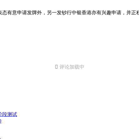
表态有意申请发牌外，另一发钞行中银香港亦有兴趣申请，并正

评论加载中
阶段测试
0