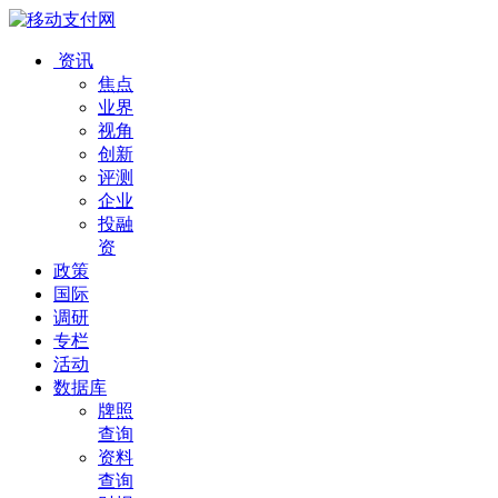
资讯
焦点
业界
视角
创新
评测
企业
投融
资
政策
国际
调研
专栏
活动
数据库
牌照
查询
资料
查询