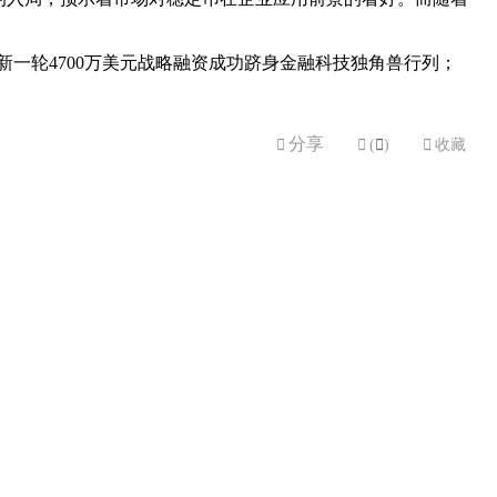
借新一轮4700万美元战略融资成功跻身金融科技独角兽行列；
分享


(

)

收藏