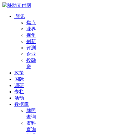
资讯
焦点
业界
视角
创新
评测
企业
投融
资
政策
国际
调研
专栏
活动
数据库
牌照
查询
资料
查询