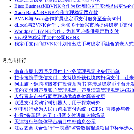
Bitso Business和BVNK合作为欧洲和拉丁美洲提供更快
Xapo Bank与BVNK合作实现稳定币存款
BVNK与Paxos合作扩展稳定币支付服务至全美50州
dLocal与BVNK合作，为40多个新兴市场提供稳定币支付
Worldpay与BVNK合作，为其客户提供稳定币支付
Visa投资稳定币支付公司BVNK
稳定币支付商BVNK计划推出法币与稳定币融合的嵌入
月点击排行
南京市民卡因违反预付卡业务管理规定收央行罚单
拉卡拉携手微信支付，支持境外钱包境内扫码支付，让来
阿里旗下狮腾控股签订投资意向书 将涉足稳定币平台开
美的支付因违反账户管理规定、违反清算管理规定被罚28
人行青岛市分行同意联动优势多位高管变更
联通支付采购宇树机器人，用于探索研究
恒丰银行成为人民币跨境支付系统（CIPS）直接参与者
抖音“乘车码”来了！抖音支付进军交通场景
天津银行智能体平台项目中标信息公示
江西农商联合银行“一表通”监管数据报送项目中标候选人