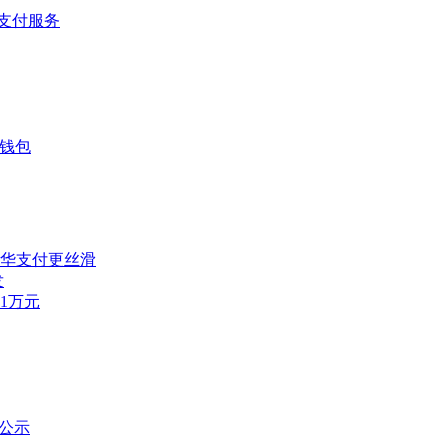
的支付服务
式钱包
华支付更丝滑
发
1万元
公示