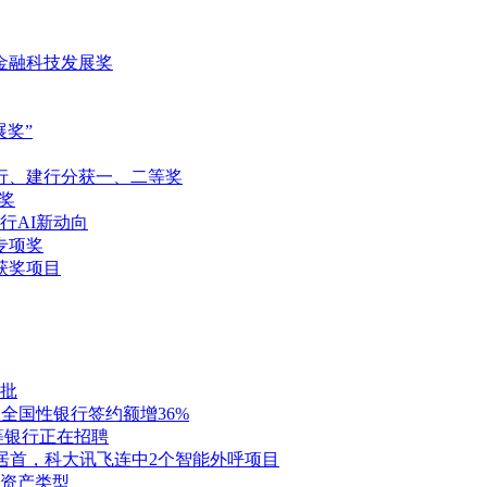
金融科技发展奖
展奖”
行、建行分获一、二等奖
奖
行AI新动向
专项奖
获奖项目
首批
全国性银行签约额增36%
等银行正在招聘
购居首，科大讯飞连中2个智能外呼项目
资产类型