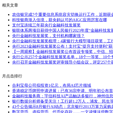
相关文章
农信银完成7个重要信息系统容灾切换运行工作，近期获
科技银商渐入佳境，获央妈认可的AIGC应用厉害在哪
支付宝连续三年获央行金融科技发展奖
银联体系两项目获得中国人民银行2023年度“金融科技发
央行金融科技发展奖，支付机构哪家强？
央行金融科技发展奖梳理：4家银行大模型项目获奖，工
央行2023金融科技发展奖公布！支付宝“提升支付便利”获
【一周观察】金融科技发展奖公布首设专项奖，中信、招
央行公示257个金融科技发展奖名单，18个一等奖、10个
央行召开金融科技发展奖评审领导小组会议，评定257个
月点击排行
合利宝母公司拟投资1亿元，布局AI芯片领域
香港稳定币牌照申请进展：已有36宗申请、明年初公布
金融科技服务商：宇信科技AI产品触达多银行，神州信息
银行数据分析师备受关注！工行超1.2万人，浦发、民生
43个公告揭示8月银行AI动态：北京银行2013万算力采
数字货币、虚拟货币、代币化存款……一文读懂这些数字