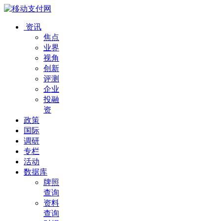
资讯
焦点
业界
视角
创新
评测
企业
投融
资
政策
国际
调研
专栏
活动
数据库
牌照
查询
资料
查询