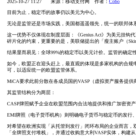
2025-10-27 11:27
来源：移动支付网 作者：
Cobo
目前为止，稳定币的故事仍以美元为中心。
无论是监管还是市场实践，美国都遥遥领先，统一的联邦体
这一优势不仅体现在制度层面：《Genius Act》为美元挂钩
碎片化的约束，更重要的是，美联储提出的「瘦主账户（Skinn
结果显而易见：全球99%的稳定币以美元计价。监管的确定
如今，欧盟正在迎头赶上，最直观的体现是多家机构的合规申
可，以适应统一的欧盟监管体系。
MiCA要求此前分散在各成员国的VASP（虚拟资产服务提
其监管结构分为两层：
CASP牌照赋予企业在欧盟范围内合法地提供和推广加密资
EMI牌照（电子货币机构）则明确电子货币与稳定币的发行
对希望在欧洲实现「从托管到发行」闭环布局的企业而言，双牌照（
「全牌照支付堆栈」，并通过收购意大利VASP实体，构建从V