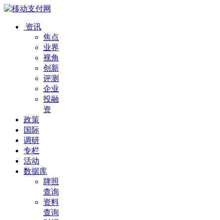
资讯
焦点
业界
视角
创新
评测
企业
投融
资
政策
国际
调研
专栏
活动
数据库
牌照
查询
资料
查询