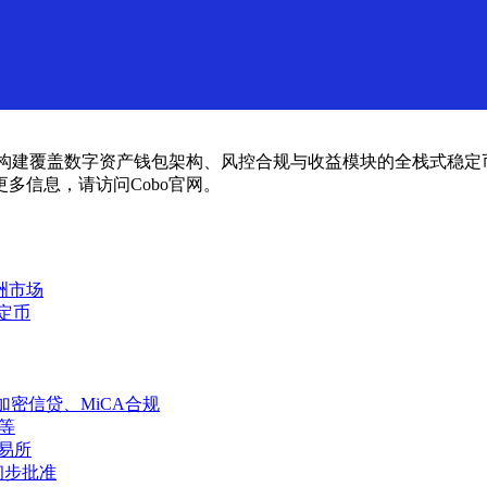
已构建覆盖数字资产钱包架构、风控合规与收益模块的全栈式稳
多信息，请访问Cobo官网。
洲市场
稳定币
、加密信贷、MiCA合规
C等
易所
证初步批准