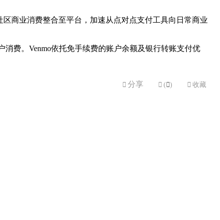
还款及社区商业消费整合至平台，加速从点对点支付工具向日常商业
商户消费。Venmo依托免手续费的账户余额及银行转账支付优
分享


(

)

收藏