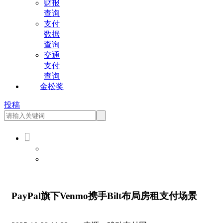
财报
查询
支付
数据
查询
交通
支付
查询
金松奖
投稿

会员登录
会员注册
PayPal旗下Venmo携手Bilt布局房租支付场景