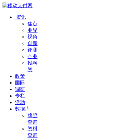
资讯
焦点
业界
视角
创新
评测
企业
投融
资
政策
国际
调研
专栏
活动
数据库
牌照
查询
资料
查询