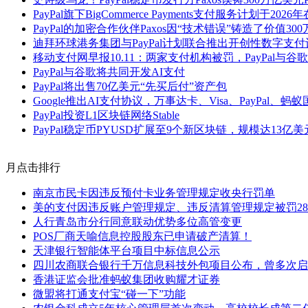
PayPal旗下BigCommerce Payments支付服务计划于202
PayPal的加密合作伙伴Paxos因“技术错误”铸造了价值3
迪拜环球港务集团与PayPal计划联合推出开创性数字支付
移动支付网早报10.11：两家支付机构被罚，PayPal与谷
PayPal与谷歌将共同开发AI支付
PayPal将出售70亿美元“先买后付”资产包
Google推出AI支付协议，万事达卡、Visa、PayPal、蚂
PayPal投资L1区块链网络Stable
PayPal稳定币PYUSD扩展至9个新区块链，规模达13亿美
月点击排行
南京市民卡因违反预付卡业务管理规定收央行罚单
美的支付因违反账户管理规定、违反清算管理规定被罚28
人行青岛市分行同意联动优势多位高管变更
POS厂商天喻信息控股股东已申请破产清算！
天津银行智能体平台项目中标信息公示
四川农商联合银行千万信息科技外包项目公布，曾多次启
香港证监会批准蚂蚁集团收购耀才证券
微盟将打通支付宝“碰一下”功能