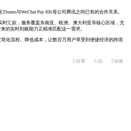
unes与WeChat Pay HK母公司腾讯之间已有的合作关系。
界各地的实时汇款，服务覆盖东南亚、欧洲、澳大利亚等核心区域，尤
作带来的实时到账能力正精准匹配这一需求。
，合作通过简化流程、降低成本，让数百万用户享受到便捷经济的跨境
分享


(

)

收藏