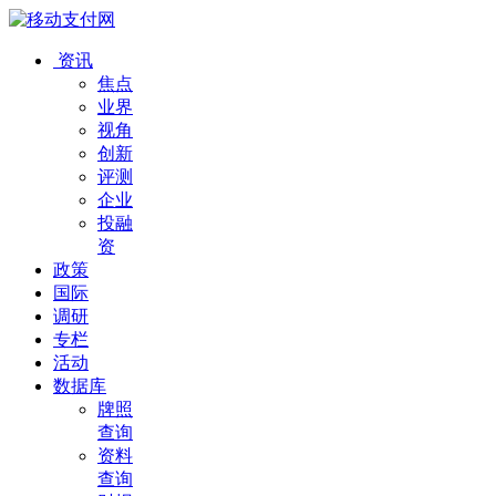
资讯
焦点
业界
视角
创新
评测
企业
投融
资
政策
国际
调研
专栏
活动
数据库
牌照
查询
资料
查询