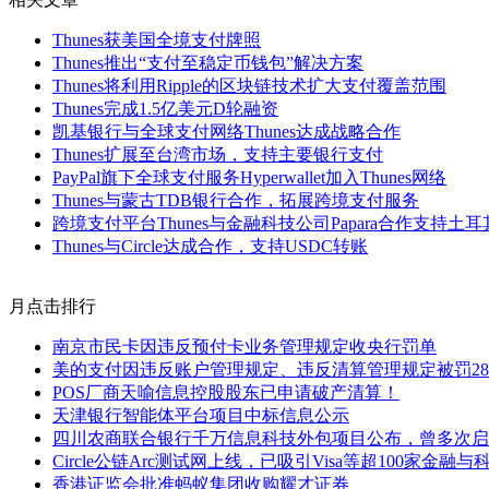
Thunes获美国全境支付牌照
Thunes推出“支付至稳定币钱包”解决方案
Thunes将利用Ripple的区块链技术扩大支付覆盖范围
Thunes完成1.5亿美元D轮融资
凯基银行与全球支付网络Thunes达成战略合作
Thunes扩展至台湾市场，支持主要银行支付
PayPal旗下全球支付服务Hyperwallet加入Thunes网络
Thunes与蒙古TDB银行合作，拓展跨境支付服务
跨境支付平台Thunes与金融科技公司Papara合作支持土
Thunes与Circle达成合作，支持USDC转账
月点击排行
南京市民卡因违反预付卡业务管理规定收央行罚单
美的支付因违反账户管理规定、违反清算管理规定被罚28
POS厂商天喻信息控股股东已申请破产清算！
天津银行智能体平台项目中标信息公示
四川农商联合银行千万信息科技外包项目公布，曾多次启
Circle公链Arc测试网上线，已吸引Visa等超100家金融
香港证监会批准蚂蚁集团收购耀才证券