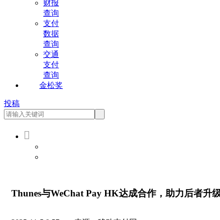
财报
查询
支付
数据
查询
交通
支付
查询
金松奖
投稿

会员登录
会员注册
Thunes与WeChat Pay HK达成合作，助力后者