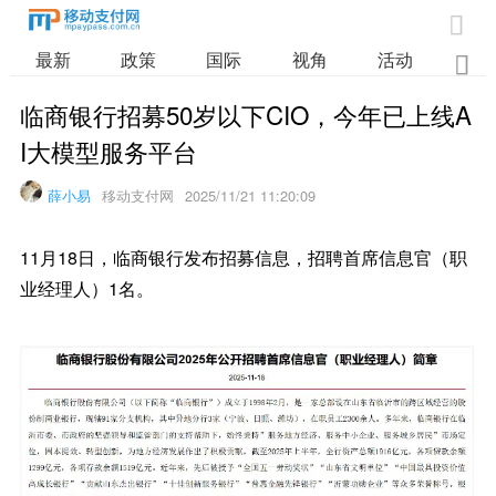

最新
政策
国际
视角
活动
业

临商银行招募50岁以下CIO，今年已上线A
I大模型服务平台
薛小易
移动支付网
2025/11/21 11:20:09
11月18日，临商银行发布招募信息，招聘首席信息官（职
业经理人）1名。