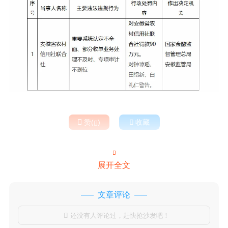

赞(
)

收藏


展开全文
文章评论
还没有人评论过，赶快抢沙发吧！
