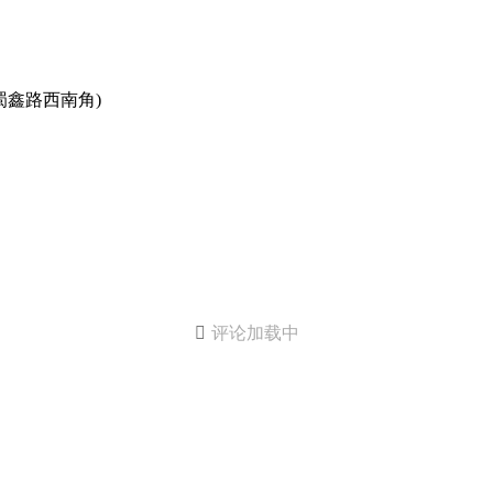
蜀鑫路西南角)

评论加载中