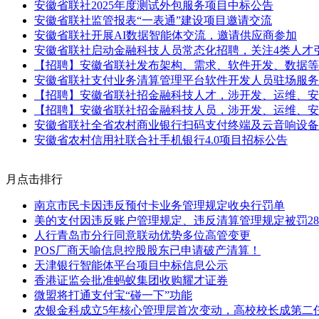
安徽省联社2025年度测试外包服务项目中标公告
安徽省联社监管报表“一表通”建设项目邀请交流
安徽省联社开展AI数据智能体交流，邀请供应商参加
安徽省联社启动金融科技人员常态化招聘，关注4类人才
【招聘】安徽省联社发布架构、需求、软件开发、数据等
安徽省联社支付业务清算管理平台软件开发人员驻场服务
【招聘】安徽省联社招金融科技人才，涉开发、运维、安
【招聘】安徽省联社招金融科技人员，涉开发、运维、安
安徽省联社全省农村商业银行扫码支付终端及云音响设备
安徽省农村信用社联合社手机银行4.0项目招标公告
月点击排行
南京市民卡因违反预付卡业务管理规定收央行罚单
美的支付因违反账户管理规定、违反清算管理规定被罚28
人行青岛市分行同意联动优势多位高管变更
POS厂商天喻信息控股股东已申请破产清算！
天津银行智能体平台项目中标信息公示
香港证监会批准蚂蚁集团收购耀才证券
微盟将打通支付宝“碰一下”功能
农银金科成立5年核心管理层首次变动，高校校长成第二