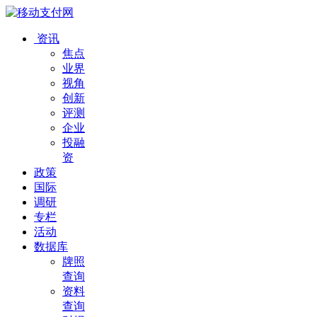
资讯
焦点
业界
视角
创新
评测
企业
投融
资
政策
国际
调研
专栏
活动
数据库
牌照
查询
资料
查询