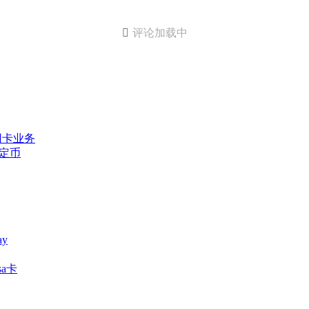

评论加载中
信用卡业务
稳定币
y
sa卡