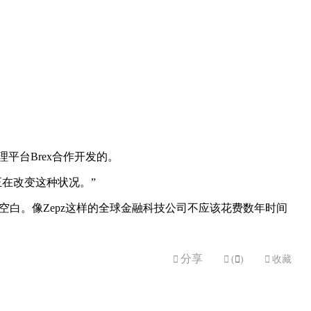
理平台Brex合作开发的。
正在改变这种状况。”
空白。像Zepz这样的全球金融科技公司不应该花费数年时间
分享


(

)

收藏