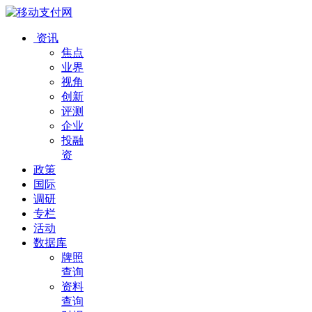
资讯
焦点
业界
视角
创新
评测
企业
投融
资
政策
国际
调研
专栏
活动
数据库
牌照
查询
资料
查询