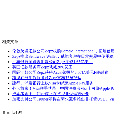
相关文章
伦敦跨境汇款公司Zepz收购Pomelo International，拓展
Zepz推出Sendwave Wallet，赋能客户在日常交易中使用
汇丰银行向跨境汇款公司Zepz注资1.65亿美元
英国汇款服务商Zepz裁减20%员工
国际汇款公司Zepz获得Accel领投的2.67亿美元F轮融资
跨境在线汇款服务商Zepz宣布裁员26%
建行、浦发银行上线Visa卡绑定Apple Pay服务
外卡首家！Visa联手苹果，中国消费者Visa卡可绑Apple Pa
成本考虑下，Uber停止在肯尼亚受理Visa卡
加密支付公司Truther即将在萨尔瓦多推出非托管USDT Vi
月点击排行