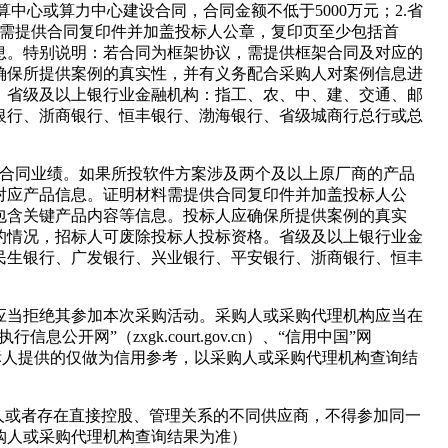
算中心或算力中心建设合同，合同金额不低于5000万元；2.省
料需提供合同复印件并加盖投标人公章，复印页至少包括首
息。特别说明：若合同为框架协议，需提供框架合同及对应的
确保所提供案例的真实性，并有义务配合采购人对案例信息进
。省级及以上银行业金融机构：指工、农、中、建、交通、邮
银行、浙商银行、恒丰银行、渤海银行、省级城商行总行或总
构的合同业绩。如果所投软件方案涉及两个及以上原厂商的产品
对应产品信息。证明材料需提供合同复印件并加盖投标人公
包含关键产品内容等信息。投标人应确保所提供案例的真实
的情况，招标人可废除投标人投标资格。省级及以上银行业金
民生银行、广发银行、兴业银行、平安银行、浙商银行、恒丰
应当拒绝其参加本次采购活动。采购人或采购代理机构应当在
（zxgk.court.gov.cn）、“信用中国”网
v.cn）（投标人提供的仅做为信用参考，以采购人或采购代理机构查询结
一人或者存在直接控股、管理关系的不同供应商，不得参加同一
购人或采购代理机构查询结果为准）