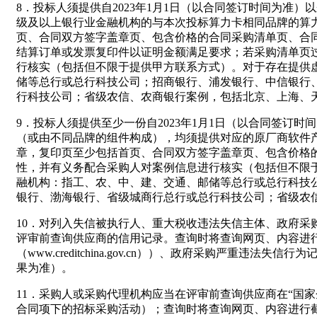
8．投标人须提供自2023年1月1日（以合同签订时间为准）
级及以上银行业金融机构的与本次投标算力卡相同品牌的算力
页、合同双方签字盖章页、包含价格的合同采购清单页、合
结算订单或发票复印件以证明金额满足要求；若采购清单页
行核实（包括但不限于提供甲方联系方式）。对于存在提供
储等总行或总行科技公司；招商银行、浦发银行、中信银行
行科技公司；省级农信、农商银行案例，包括北京、上海、
9．投标人须提供至少一份自2023年1月1日（以合同签
（或由不同品牌的组件构成），均须提供对应的原厂商软件
章，复印页至少包括首页、合同双方签字盖章页、包含价格
性，并有义务配合采购人对案例信息进行核实（包括但不限
融机构：指工、农、中、建、交通、邮储等总行或总行科技
银行、渤海银行、省级城商行总行或总行科技公司；省级农
10．对列入失信被执行人、重大税收违法失信主体、政府
评审前查询供应商的信用记录。查询时将查询网页、内容进行截图或
（www.creditchina.gov.cn））、政府采购严重违
果为准）。
11．采购人或采购代理机构应当在评审前查询供应商在“国
合同项下的招标采购活动）；查询时将查询网页、内容进行