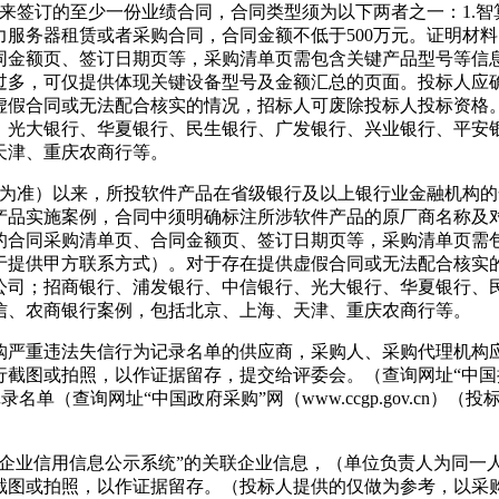
以来签订的至少一份业绩合同，合同类型须为以下两者之一：1.智
服务器租赁或者采购合同，合同金额不低于500万元。证明材
同金额页、签订日期页等，采购清单页需包含关键产品型号等信
过多，可仅提供体现关键设备型号及金额汇总的页面。投标人应
虚假合同或无法配合核实的情况，招标人可废除投标人投标资格
、光大银行、华夏银行、民生银行、广发银行、兴业银行、平安
天津、重庆农商行等。
订时间为准）以来，所投软件产品在省级银行及以上银行业金融机
产品实施案例，合同中须明确标注所涉软件产品的原厂商名称及
的合同采购清单页、合同金额页、签订日期页等，采购清单页需
于提供甲方联系方式）。对于存在提供虚假合同或无法配合核实
公司；招商银行、浦发银行、中信银行、光大银行、华夏银行、
信、农商银行案例，包括北京、上海、天津、重庆农商行等。
采购严重违法失信行为记录名单的供应商，采购人、采购代理机构
拍照，以作证据留存，提交给评委会。（查询网址“中国执行信息公开网”
法失信行为记录名单（查询网址“中国政府采购”网（www.ccgp.go
家企业信用信息公示系统”的关联企业信息，（单位负责人为同
截图或拍照，以作证据留存。（投标人提供的仅做为参考，以采