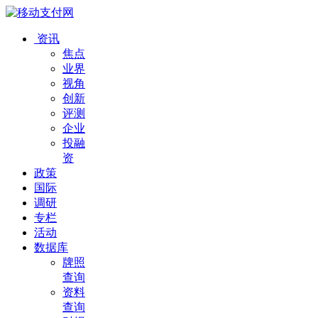
资讯
焦点
业界
视角
创新
评测
企业
投融
资
政策
国际
调研
专栏
活动
数据库
牌照
查询
资料
查询