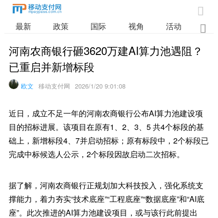

最新
政策
国际
视角
活动
业

河南农商银行砸3620万建AI算力池遇阻？
已重启并新增标段
欧文
移动支付网
2026/1/20 9:01:08
近日，成立不足一年的河南农商银行公布AI算力池建设项
目的招标进展。该项目在原有1、2、3、5 共4个标段的基
础上，新增标段4、7并启动招标；原有标段中，2个标段已
完成中标候选人公示，2个标段因故启动二次招标。
据了解，河南农商银行正规划加大科技投入，强化系统支
撑能力，着力夯实“技术底座”“工程底座”“数据底座”和“AI底
座”。此次推进的AI算力池建设项目，或与该行此前提出