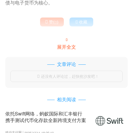
债与电子货币为核心。

赞(
)

收藏


展开全文
文章评论
还没有人评论过，赶快抢沙发吧！

相关阅读
依托Swift网络，蚂蚁国际和汇丰银行
携手测试代币化存款全新跨境支付方案
移动支付网 |
2025/12/11 18:25:10