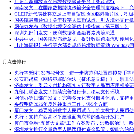
广东与新加坡首个跨境数据验证平台上线试运行
河南发文：在国家数据跨境传输安全管理制度框架下，允
GLEIF新代表处将立足上海自贸试验区临港新片区，积
国务院最新通知！关于数字人民币试点、引入境外支付机
网信办发布《数据出境安全评估申报指南（第三版）》
深圳九部门发文：便利数据和金融要素跨境流通
中共中央、国务院发布新意见：提升数据跨境流动便利化
【出海周报】央行等六部委规范跨境数据流动 Worldpa
月点击排行
央行等8部门发布42号文：进一步防范和处置虚拟货币等
公安部起草《网络犯罪防治法（征求意见稿）》，涉非法
济南发文：引导支付机构落实人行数字人民币应用相关要
九部门联合发文！持续完善银行卡、移动支付环境
网信办等11部门发文：完善多元化支付服务体系，支持
央行明确2026年反洗钱重点工作，涉5个方面
厦门发文：稳妥推进数字人民币试点，扩大数字人民币使
央行：支持广西高水平建设面向东盟的金融开放门户
厦门市金融“五篇大文章”工作方案发布，涉数据治理、
深圳发文推行全量数字人民币预付资金监管，智能合约的