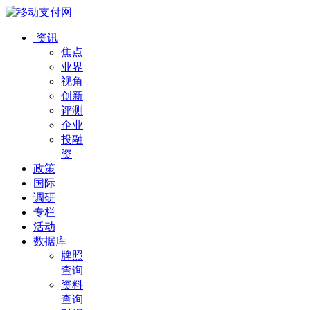
资讯
焦点
业界
视角
创新
评测
企业
投融
资
政策
国际
调研
专栏
活动
数据库
牌照
查询
资料
查询