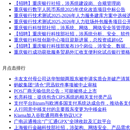
【招聘】重庆银行社招，涉系统建设岗、合规管理岗
重庆银行数字人民币系统2025年优化改造项目中标公告
重庆银行技术测试2025-2026年人力服务建库方案中选候
重庆银行技术测试2025-2026年人力驻场外包服务项目
重庆银行科技部社招，涉系统、网络、网络安全等管理岗
【招聘】重庆银行科技部社招，涉系统分析、安全、软件
重庆银行科技创新中心项目迎新进展，总投资或超6亿
【招聘】重庆银行科技部发布19个岗位，涉安全、数据
重庆银行成功获批服务贸易外汇收支便利化试点银行资格
月点击排行
卡友支付母公司达华智能两股东被申请实质合并破产清算
蚂蚁集团“清仓”思迅软件事项被中止审核
POS厂商天喻信息公告：可能被终止上市
长亮科技：提供包含CIPS系统的相关支付类产品
支付平台Bizum与欧洲多国支付系统达成合作，推动各
人行同意中移支付的主要股东变更为中移金科
Klarna加入谷歌通用商务协议UCP
广电运通推出“广汇通GPX”全球收款及汇款平台
上海银行金融科技部社招，涉架构、网络安全、产品需求