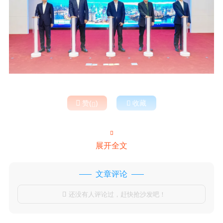

赞(
)

收藏


展开全文
文章评论
还没有人评论过，赶快抢沙发吧！
