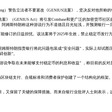
Armstrong）警告立法者不要篡改《GENIUS法案》，坚决反对
》（GENIUS Act）将引发Coinbase和更广泛的加密货
。阿姆斯特朗称这种游说行为不道德且目光短浅，并预测银行一
》可能修订的日益担忧。该法案将于2025年生效，禁止稳定币发
斯特朗指责银行将此问题包装成“安全问题”，实际上却试图压制竞
碍创新”。
游说争取在未来能够支付稳定币的利息和收益” ，称目前的反对
它为区块链支付、合规标准和消费者保护创建了一个结构化的框架
新，又保留了关键的保障措施。而来自银行业批评人士则表示，