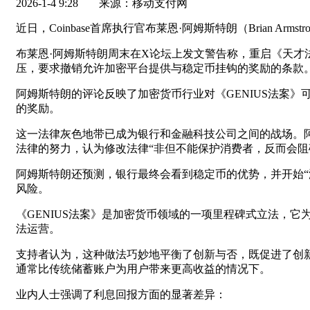
2026-1-4 9:28
来源：移动支付网
近日，Coinbase首席执行官布莱恩·阿姆斯特朗（Brian 
布莱恩·阿姆斯特朗周末在X论坛上发文警告称，重启《天才法案
压，要求撤销允许加密平台提供与稳定币挂钩的奖励的条款
阿姆斯特朗的评论反映了加密货币行业对《GENIUS法案
的奖励。
这一法律灰色地带已成为银行和金融科技公司之间的战场。阿姆
法律的努力，认为修改法律“非但不能保护消费者，反而会阻
阿姆斯特朗还预测，银行最终会看到稳定币的优势，并开始“
风险。
《GENIUS法案》是加密货币领域的一项里程碑式立法，
法运营。
支持者认为，这种做法巧妙地平衡了创新与否，既促进了创
通常比传统储蓄账户为用户带来更高收益的情况下。
业内人士强调了利息回报方面的显著差异：