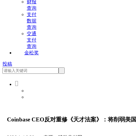
财报
查询
支付
数据
查询
交通
支付
查询
金松奖
投稿

会员登录
会员注册
Coinbase CEO反对重修《天才法案》：将削弱