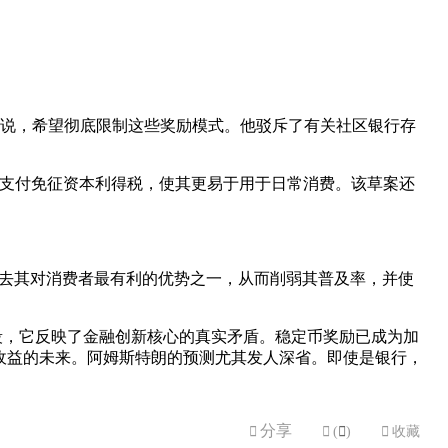
行目前正在游说，希望彻底限制这些奖励模式。他驳斥了有关社区银行存
币支付免征资本利得税，使其更易于用于日常消费。该草案还
会失去其对消费者最有利的优势之一，从而削弱其普及率，并使
段，它反映了金融创新核心的真实矛盾。稳定币奖励已成为加
收益的未来。阿姆斯特朗的预测尤其发人深省。即使是银行，
分享


(

)

收藏