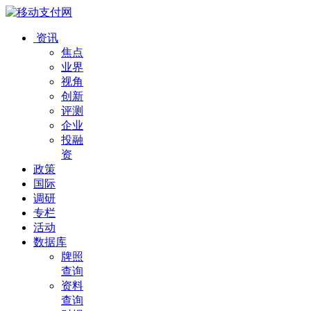
资讯
焦点
业界
视角
创新
评测
企业
投融
资
政策
国际
调研
专栏
活动
数据库
牌照
查询
资料
查询