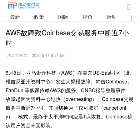

最新
政策
国际
视角
活动
业

AWS故障致Coinbase交易服务中断近7小
时
移动支付网
2026/5/11 9:21:56
5月8日，亚马逊云科技（AWS）在美东US-East-1区（北
维吉尼亚州资料中心）发生大规模故障、冲击Coinbase、
FanDuel等多家依赖AWS的服务。CNBC报导整理事件：
故障起因为资料中心过热（overheating）、Coinbase交易
服务中断近7小时、其间切换为「仅可取消（cancel onl
y）」模式、最终于太平洋时间凌晨1点恢复。Coinbase确
认用户资金未受影响。