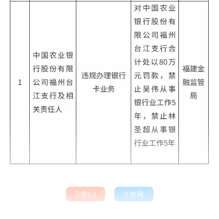

赞(
)

收藏
