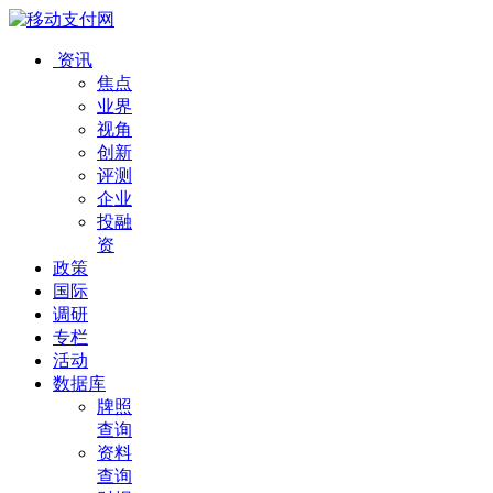
资讯
焦点
业界
视角
创新
评测
企业
投融
资
政策
国际
调研
专栏
活动
数据库
牌照
查询
资料
查询