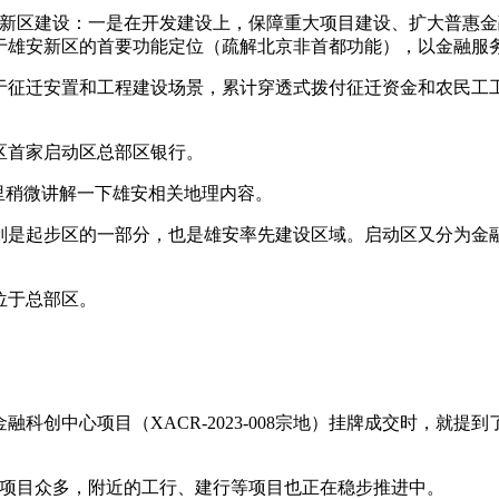
雄安新区建设：一是在开发建设上，保障重大项目建设、扩大普惠
于雄安新区的首要功能定位（疏解北京非首都功能），以金融服
征迁安置和工程建设场景，累计穿透式拨付征迁资金和农民工工资
区首家启动区总部区银行。
里稍微讲解一下雄安相关地理内容。
则是起步区的一部分，也是雄安率先建设区域。启动区又分为金
位于总部区。
行金融科创中心项目（XACR-2023-008宗地）挂牌成交时，
周边项目众多，附近的工行、建行等项目也正在稳步推进中。