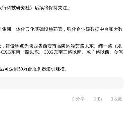
银行科技研究社》后续将保持关注。
推进集团一体化云化基础设施部署，强化企业级数据中台和大数
亿元，建设地点为陕西省西安市高陵区泾茹路以东、纬一路（规
CXG东南一路以东、CXG东南三路以南、咸户路以西、创智
成后可达到50万台服务器装机规模。
分享


(

)

收藏