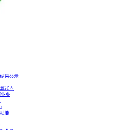
标结果公示
算试点
币业务
题
万
动能
务