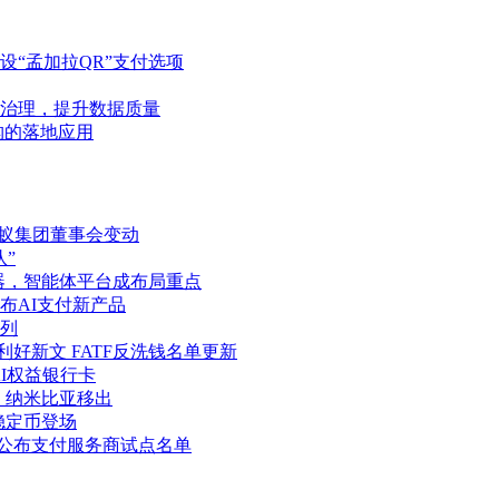
“孟加拉QR”支付选项
治理，提升数据质量
构的落地应用
蚂蚁集团董事会变动
”
务器，智能体平台成布局重点
布AI支付新产品
列
好新文 FATF反洗钱名单更新
AI权益银行卡
、纳米比亚移出
稳定币登场
元公布支付服务商试点名单