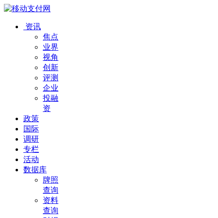
资讯
焦点
业界
视角
创新
评测
企业
投融
资
政策
国际
调研
专栏
活动
数据库
牌照
查询
资料
查询