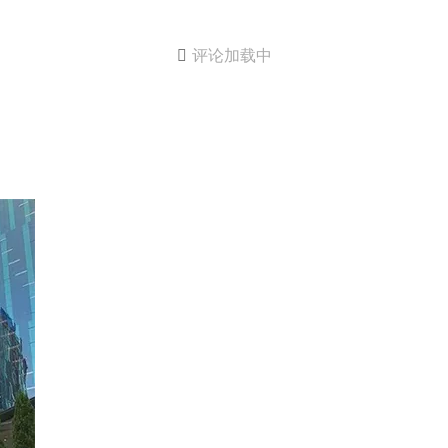

评论加载中