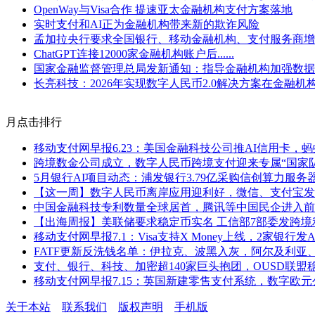
OpenWay与Visa合作 提速亚太金融机构支付方案落地
实时支付和AI正为金融机构带来新的欺诈风险
孟加拉央行要求全国银行、移动金融机构、支付服务商增设
ChatGPT连接12000家金融机构账户后......
国家金融监督管理总局发新通知：指导金融机构加强数据
长亮科技：2026年实现数字人民币2.0解决方案在金融机
月点击排行
移动支付网早报6.23：美国金融科技公司推AI信用卡，
跨境数金公司成立，数字人民币跨境支付迎来专属“国家队
5月银行AI项目动态：浦发银行3.79亿采购信创算力服
【这一周】数字人民币离岸应用迎利好，微信、支付宝发
中国金融科技专利数量全球居首，腾讯等中国民企进入前
【出海周报】美联储要求稳定币实名 工信部7部委发跨境利
移动支付网早报7.1：Visa支持X Money上线，2家银行发
FATF更新反洗钱名单：伊拉克、波黑入灰，阿尔及利亚
支付、银行、科技、加密超140家巨头抱团，OUSD联盟
移动支付网早报7.15：英国新建零售支付系统，数字欧
关于本站
联系我们
版权声明
手机版