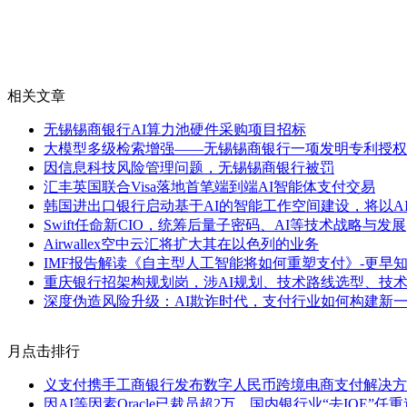
相关文章
无锡锡商银行AI算力池硬件采购项目招标
大模型多级检索增强——无锡锡商银行一项发明专利授权
因信息科技风险管理问题，无锡锡商银行被罚
汇丰英国联合Visa落地首笔端到端AI智能体支付交易
韩国进出口银行启动基于AI的智能工作空间建设，将以A
Swift任命新CIO，统筹后量子密码、AI等技术战略与发展
Airwallex空中云汇将扩大其在以色列的业务
IMF报告解读《自主型人工智能将如何重塑支付》-更早
重庆银行招架构规划岗，涉AI规划、技术路线选型、技
深度伪造风险升级：AI欺诈时代，支付行业如何构建新
月点击排行
义支付携手工商银行发布数字人民币跨境电商支付解决方
因AI等因素Oracle已裁员超2万，国内银行业“去IOE”任