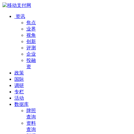
资讯
焦点
业界
视角
创新
评测
企业
投融
资
政策
国际
调研
专栏
活动
数据库
牌照
查询
资料
查询