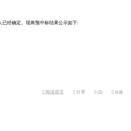
人已经确定。现将预中标结果公示如下:
阅读原文
分享



(

)

收藏