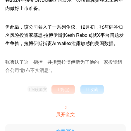
内做好上市准备。
但此后，该公司卷入了一系列争议。12月初，张与硅谷知
名风险投资家基思·拉博伊斯(Keith Rabois)就X平台问题发
生争执，拉博伊斯指责Airwallex泄露敏感的美国数据。
张否认了这一指控，并指责拉博伊斯为了他的一家投资组
合公司“散布不实消息”。
阅读原文

赞(
)

收藏



展开全文