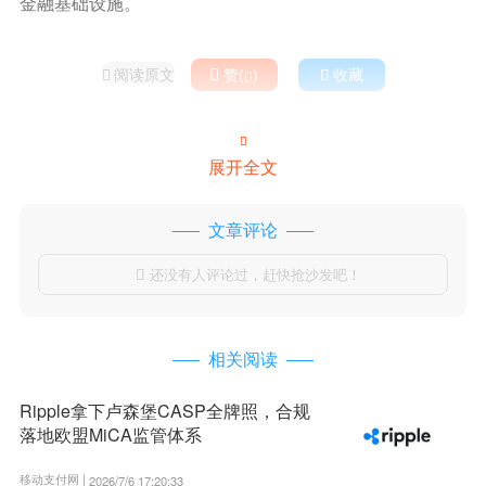
金融基础设施。
阅读原文

赞(
)

收藏



展开全文
文章评论
还没有人评论过，赶快抢沙发吧！

相关阅读
Ripple拿下卢森堡CASP全牌照，合规
落地欧盟MiCA监管体系
移动支付网 |
2026/7/6 17:20:33