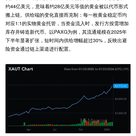
约44亿美元，意味着约28亿美元等值的黄金被以代币形式
搬上链。供给端的变化直接而克制：每一枚黄金稳定币均
对应1:1的实物黄金托管，当资金流入时，发行方按需增加
库存并铸造新代币。以PAXG为例，其流通规模在2025年
下半年显著扩张，短时间内供给增幅超过30%，反映出避
险资金通过链上渠道进行配置。