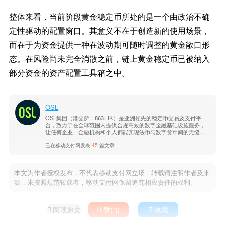
整体来看，当前阶段黄金稳定币所处的是一个由政治不确
定性驱动的配置窗口。其意义不在于创造新的使用场景，
而在于为资金提供一种在波动期可随时调整的黄金敞口形
态。在风险尚未完全消散之前，链上黄金稳定币已被纳入
部分资金的资产配置工具箱之中。
OSL
OSL集团（港交所：863.HK）是亚洲领先的稳定币交易及支付平
台，致力于在全球范围内提供合规高效的数字金融基础设施服务，
让任何企业、金融机构和个人都能实现法币与数字货币间的无缝兑
换、支付、交易与结算。植根于“开放、安全、合规”的核心价值观，
已在移动支付网发表
45
篇文章
OSL集团矢志构建一个连接全球市场的高效生态系统，实现全球资
金即时、无缝、合规地流动。
本文为作者授权发布，不代表移动支付网立场，转载请注明作者及来
源，未按照规范转载者，移动支付网保留追究相应责任的权利。
阅读原文

赞(
)

收藏

