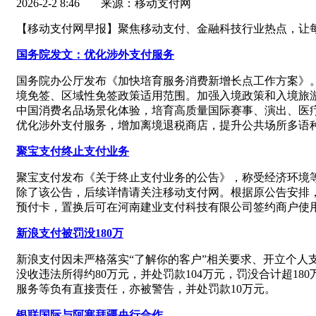
2026-2-2 8:46
来源：移动支付网
【移动支付网早报】聚焦移动支付、金融科技行业热点，让
国务院发文：优化涉外支付服务
国务院办公厅发布《加快培育服务消费新增长点工作方案》
境免签、区域性免签政策适用范围。加强入境政策和入境旅
中国消费名品场景化体验，培育高质量国际赛事、演出、医
优化涉外支付服务，增加离境退税商店，提升公共场所多语
聚宝支付终止支付业务
聚宝支付发布《关于终止支付业务的公告》，称受经济环境
除了该公告，后续详情请关注移动支付网。根据原公告安排
预付卡，置换后可在河南建业支付科技有限公司签约商户使
新浪支付被罚没180万
新浪支付因未严格落实“了解你的客户”相关要求、开立个
没收违法所得约80万元，并处罚款104万元，罚没合计超
服务等负有直接责任，亦被警告，并处罚款10万元。
银联国际与阿塞拜疆央行合作