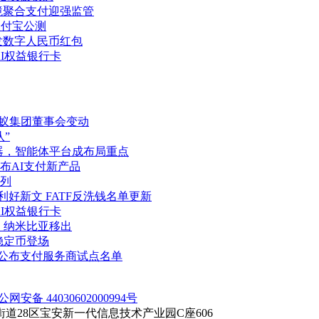
境聚合支付迎强监管
支付宝公测
发数字人民币红包
AI权益银行卡
蚂蚁集团董事会变动
”
务器，智能体平台成布局重点
布AI支付新产品
列
好新文 FATF反洗钱名单更新
AI权益银行卡
、纳米比亚移出
稳定币登场
元公布支付服务商试点名单
公网安备 44030602000994号
28区宝安新一代信息技术产业园C座606