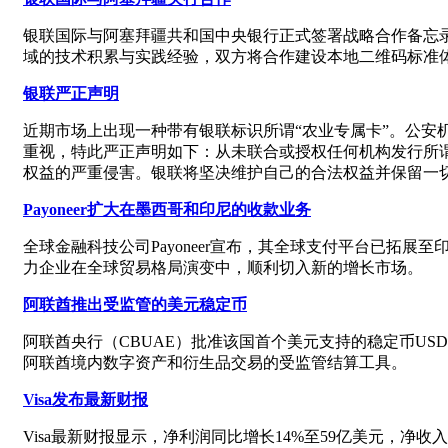
银联国际与阿塞拜疆共和国中央银行正式签署战略合作备忘
域的技术积累与实践经验，双方将合作建设本地二维码标准
银联严正声明
近期市场上出现一种带有银联标识所谓“农业专属卡”。公安
重视，特此严正声明如下：从未联合或授权任何机构发行所谓
权益的严重侵害。银联将坚决维护自己的合法权益并保留一
Payoneer扩大在墨西哥和印尼的收款业务
全球金融科技公司Payoneer宣布，其全球支付平台已
力企业在全球贸易格局演变中，顺利切入新的增长市场。
阿联酋推出受监管的美元稳定币
阿联酋央行（CBUAE）批准该国首个美元支持的稳定币USDU，该代币
阿联酋境内数字资产和衍生品交易的受监管结算工具。
Visa发布最新财报
Visa最新财报显示，净利润同比增长14%至59亿美元，净