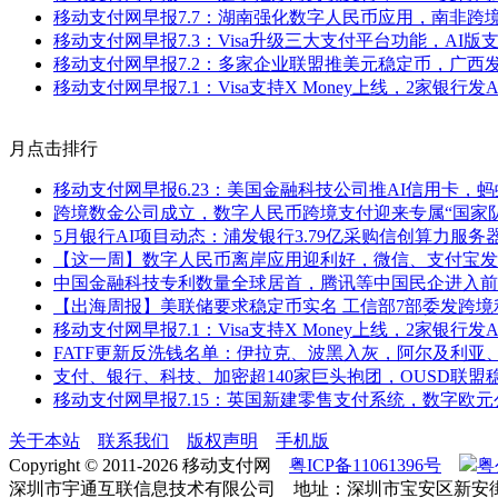
移动支付网早报7.7：湖南强化数字人民币应用，南非跨
移动支付网早报7.3：Visa升级三大支付平台功能，AI版
移动支付网早报7.2：多家企业联盟推美元稳定币，广西
移动支付网早报7.1：Visa支持X Money上线，2家银行发
月点击排行
移动支付网早报6.23：美国金融科技公司推AI信用卡，
跨境数金公司成立，数字人民币跨境支付迎来专属“国家队
5月银行AI项目动态：浦发银行3.79亿采购信创算力服
【这一周】数字人民币离岸应用迎利好，微信、支付宝发
中国金融科技专利数量全球居首，腾讯等中国民企进入前
【出海周报】美联储要求稳定币实名 工信部7部委发跨境利
移动支付网早报7.1：Visa支持X Money上线，2家银行发
FATF更新反洗钱名单：伊拉克、波黑入灰，阿尔及利亚
支付、银行、科技、加密超140家巨头抱团，OUSD联盟
移动支付网早报7.15：英国新建零售支付系统，数字欧
关于本站
联系我们
版权声明
手机版
Copyright © 2011-2026 移动支付网
粤ICP备11061396号
粤
深圳市宇通互联信息技术有限公司 地址：深圳市宝安区新安街道