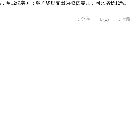
%，至12亿美元；客户奖励支出为43亿美元，同比增长12%。
分享


(

)

收藏