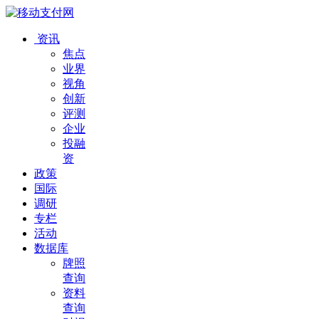
资讯
焦点
业界
视角
创新
评测
企业
投融
资
政策
国际
调研
专栏
活动
数据库
牌照
查询
资料
查询