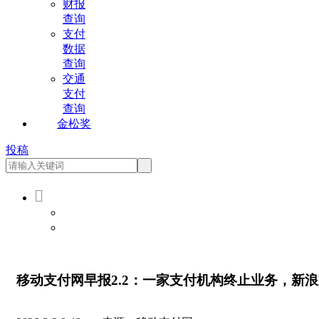
财报
查询
支付
数据
查询
交通
支付
查询
金松奖
投稿

会员登录
会员注册
移动支付网早报2.2：一家支付机构终止业务，新