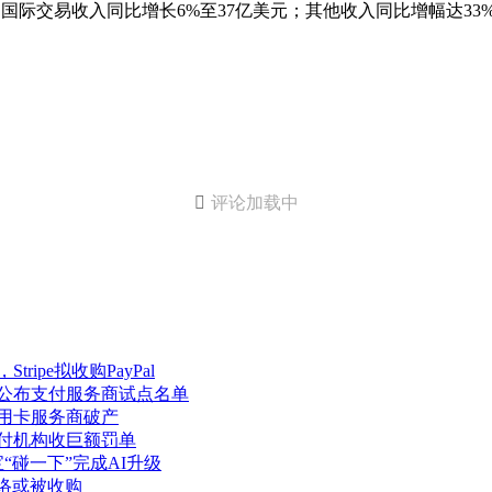
；国际交易收入同比增长6%至37亿美元；其他收入同比增幅达33

评论加载中
ipe拟收购PayPal
元公布支付服务商试点名单
信用卡服务商破产
支付机构收巨额罚单
“碰一下”完成AI升级
网络或被收购