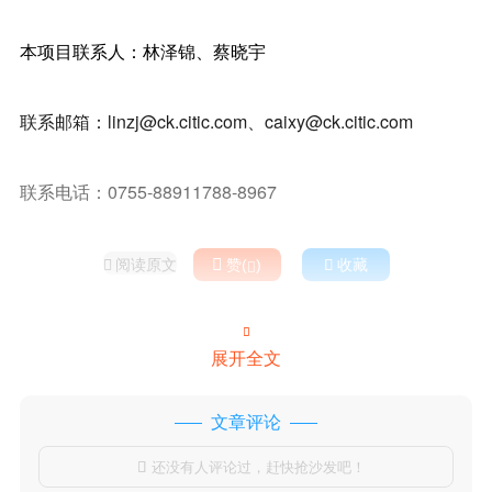
本项目联系人：林泽锦、蔡晓宇
联系邮箱：linzj@ck.citic.com、caixy@ck.citic.com
联系电话：0755-88911788-8967
阅读原文

赞(
)

收藏



展开全文
文章评论
还没有人评论过，赶快抢沙发吧！
