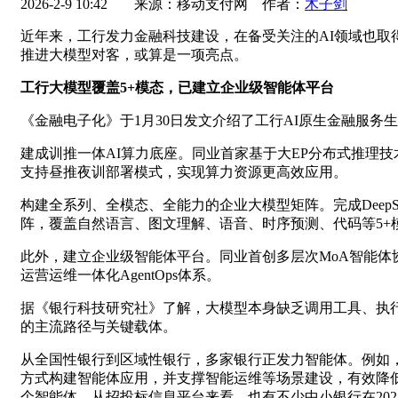
2026-2-9 10:42
来源：移动支付网 作者：
木子剑
近年来，工行发力金融科技建设，在备受关注的AI领域也取
推进大模型对客，或算是一项亮点。
工行大模型覆盖5+模态，已建立企业级智能体平台
《金融电子化》于1月30日发文介绍了工行AI原生金融服务
建成训推一体AI算力底座。同业首家基于大EP分布式推理技术实
支持昼推夜训部署模式，实现算力资源更高效应用。
构建全系列、全模态、全能力的企业大模型矩阵。完成DeepS
阵，覆盖自然语言、图文理解、语音、时序预测、代码等5+
此外，建立企业级智能体平台。同业首创多层次MoA智能体
运营运维一体化AgentOps体系。
据《银行科技研究社》了解，大模型本身缺乏调用工具、执行
的主流路径与关键载体。
从全国性银行到区域性银行，多家银行正发力智能体。例如，
方式构建智能体应用，并支撑智能运维等场景建设，有效降低
个智能体。从招投标信息平台来看，也有不少中小银行在20