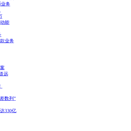
币业务
题
万
动能
务
款业务
案
重道远
！
差数列”
达330亿