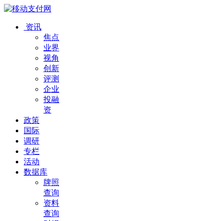
资讯
焦点
业界
视角
创新
评测
企业
投融
资
政策
国际
调研
专栏
活动
数据库
牌照
查询
资料
查询