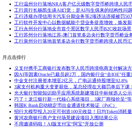
工行温州分行落地NRA客户亿元级数字货币桥跨境人民
工行原行长杨凯生谈AI幻觉：是AI与生俱来的结构性问
工行违规办理信用卡汽车分期业务等2项违法违规被罚50
工行软件开发中心以数据赋能个贷业务提质增效，焕发新
工行永州分行落地全市首个景区数字人民币B2C收款场景
工行苏州分行落地江苏-澳门首笔多边央行数字货币桥业
工行泉州分行落地首笔多边央行数字货币桥跨境人民币汇
月点击排行
义支付携手工商银行发布数字人民币跨境电商支付解决方
因AI等因素Oracle已裁员超2万，国内银行业“去IOE”任
中金支付注册资本增至2亿元，广电运通持股增至92.8%
3家支付机构重大变更获批，某总经理在大额罚单后下课
光大银行智能知识助手应用系统新建项目中标候选人公示
巧了！龙江银行新一代核心系统项目，3家厂商报价呈“等
韩国K Bank启动稳定币出金通道技术验证（PoC）
招行大模型投入20元可创造100元收益！日均Token消耗量
黄河农商银行商户支付场景建设项目入围结果公示
不用邀请码啦！AI版支付宝“阿宝”开放公测