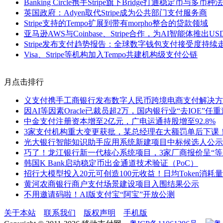
Banking Circle携手Stripe旗下Bridge打通稳定币与多
英国政府：Adyen取代Stripe成为公共部门支付服务商
Stripe支持的Tempo扩展到带有morpho整合的贷款领域
亚马逊AWS与Coinbase、Stripe合作，为AI智能体推出U
Stripe发布支付趋势报告：全球数字钱包支付接受度持续
Visa、Stripe等机构加入Tempo共建机构级支付公链
月点击排行
义支付携手工商银行发布数字人民币跨境电商支付解决方
因AI等因素Oracle已裁员超2万，国内银行业“去IOE”任
中金支付注册资本增至2亿元，广电运通持股增至92.8%
3家支付机构重大变更获批，某总经理在大额罚单后下课
光大银行智能知识助手应用系统新建项目中标候选人公示
巧了！龙江银行新一代核心系统项目，3家厂商报价呈“等
韩国K Bank启动稳定币出金通道技术验证（PoC）
招行大模型投入20元可创造100元收益！日均Token消耗量
黄河农商银行商户支付场景建设项目入围结果公示
不用邀请码啦！AI版支付宝“阿宝”开放公测
关于本站
联系我们
版权声明
手机版