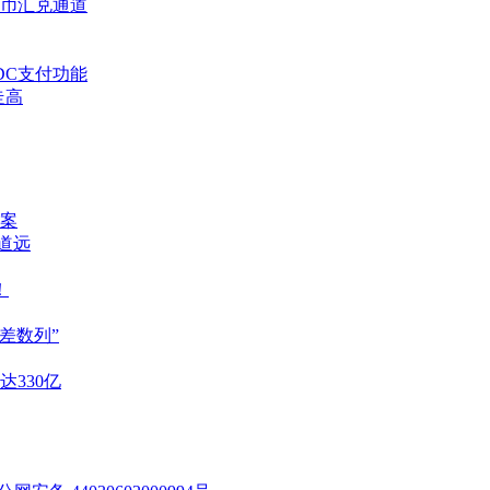
币种法币汇兑通道
SDC支付功能
走高
案
重道远
！
差数列”
达330亿