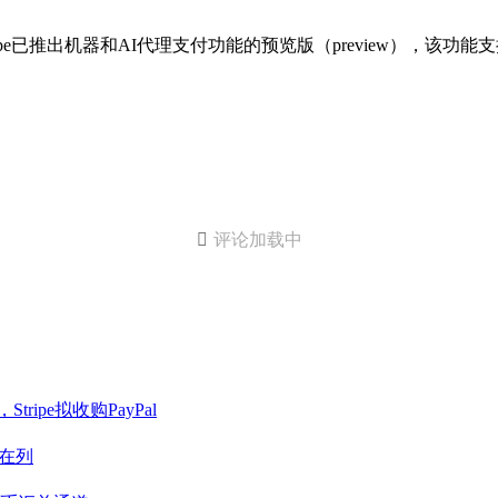
文表示，Stripe已推出机器和AI代理支付功能的预览版（preview），该

评论加载中
ipe拟收购PayPal
e在列