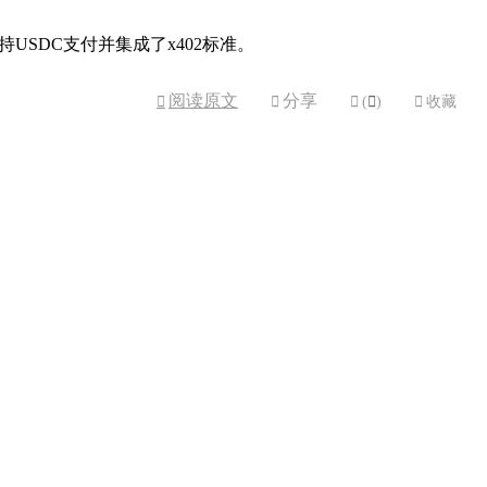
功能支持USDC支付并集成了x402标准。
阅读原文
分享



(

)

收藏