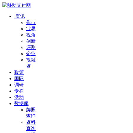
资讯
焦点
业界
视角
创新
评测
企业
投融
资
政策
国际
调研
专栏
活动
数据库
牌照
查询
资料
查询